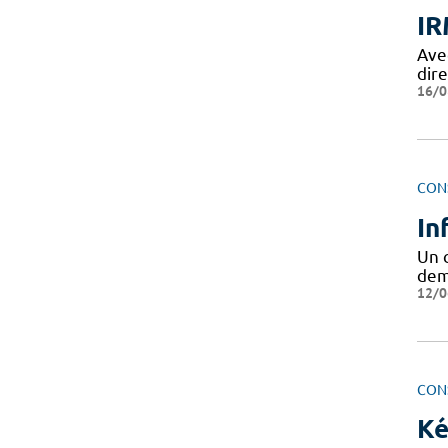
IR
Avec
dir
16/0
CON
In
Un 
dem
12/0
CON
Ké