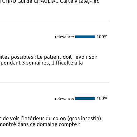
u CHRU Gui de CHAULIAC Carte vitale,Pièc
relevance:
100%
tes possibles : Le patient doit revoir son
endant 3 semaines, difficulté à la
relevance:
100%
de voir l’intérieur du colon (gros intestin).
démontré dans ce domaine compte t