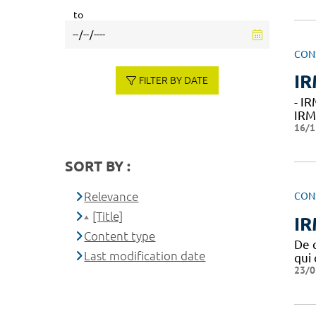
to
CON
IR
FILTER BY DATE
- I
IRM
16/1
SORT BY :
Relevance
CON
[Title]
IR
Content type
De 
Last modification date
qui
23/0