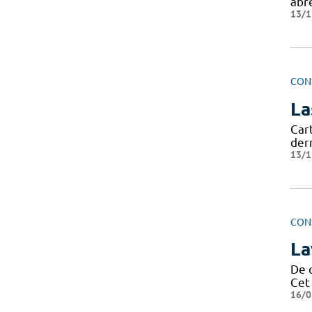
abr
13/1
CON
La
Cart
der
13/1
CON
La
De q
Cet
16/0