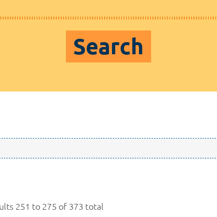
Search
ults 251 to 275 of 373 total