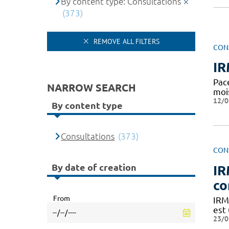
By content type: Consultations
(373)
REMOVE ALL FILTERS
CON
IR
Pac
NARROW SEARCH
moi
12/0
By content type
Consultations
(373)
CON
By date of creation
IR
co
From
IRM
est
23/0