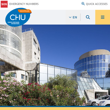
EMERGENCY NUMBERS
QUICK ACCESSES
EN