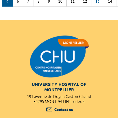
6
7
8
9
10
11
12
13
14
UNIVERSITY HOSPITAL OF
MONTPELLIER
191 avenue du Doyen Gaston Giraud
34295 MONTPELLIER cedex 5
Contact us