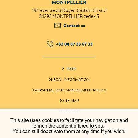
MONTPELLIER
191 avenue du Doyen Gaston Giraud
34295 MONTPELLIER cedex 5
Contact us
+33 04 67 33 67 33
home
LEGAL INFORMATION
PERSONAL DATA MANAGEMENT POLICY
SITE MAP
GLOSSARY
This site uses cookies to facilitate your navigation and
COOKIES MANAGEMENT
enrich the content offered to you.
You can still deactivate them at any time if you wish.