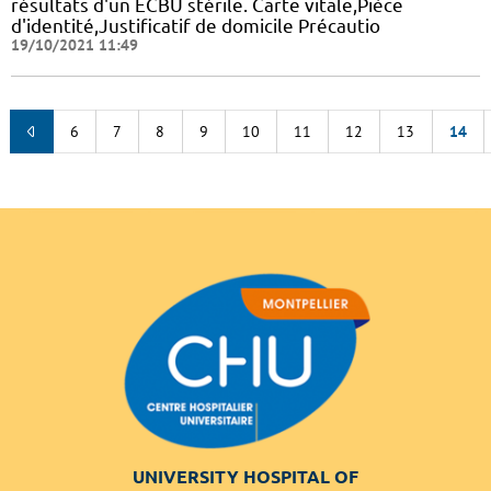
résultats d'un ECBU stérile. Carte vitale,Pièce
d'identité,Justificatif de domicile Précautio
19/10/2021 11:49
6
7
8
9
10
11
12
13
14
UNIVERSITY HOSPITAL OF