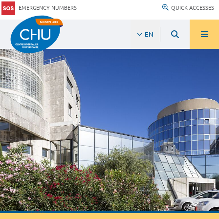
EMERGENCY NUMBERS
QUICK ACCESSES
EN