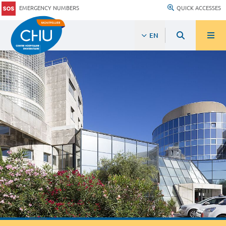
EMERGENCY NUMBERS
QUICK ACCESSES
EN