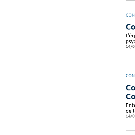
CON
Co
L'é
psy
14/0
CON
Co
Co
Ent
de l
14/0