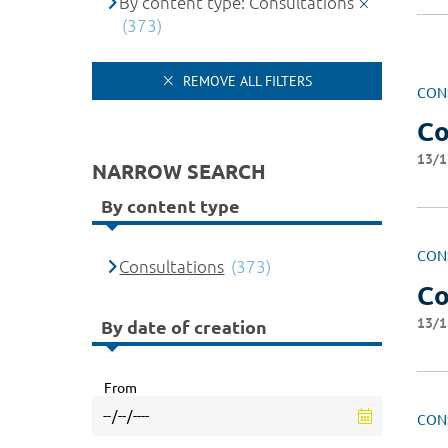
By content type: Consultations
(373)
REMOVE ALL FILTERS
CON
Co
13/1
NARROW SEARCH
By content type
CON
Consultations
(373)
Co
13/1
By date of creation
From
CON