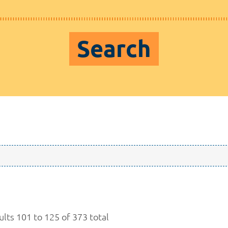
Search
ults 101 to 125 of 373 total