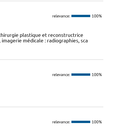
relevance:
100%
chirurgie plastique et reconstructrice
 imagerie médicale : radiographies, sca
relevance:
100%
relevance:
100%