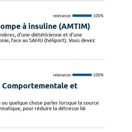
relevance:
100%
pompe à insuline (AMTIM)
mières, d'une diététicienne et d'une
onie, face au SAMU (héliport). Vous devez
relevance:
100%
ie Comportementale et
 ou quelque chose parler lorsque la source
ématique, pour réduire la détresse lié