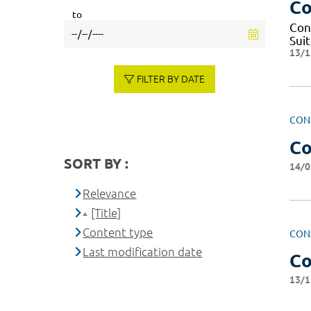
Co
to
Cons
Sui
13/1
FILTER BY DATE
CON
Co
SORT BY :
14/0
Relevance
[Title]
Content type
CON
Last modification date
Co
13/1