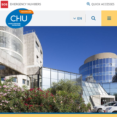
EMERGENCY NUMBERS
QUICK ACCESSES
EN