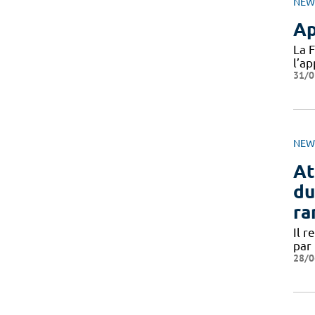
NEW
Ap
La 
l’a
31/0
NEW
At
du
ra
Il r
par
28/0