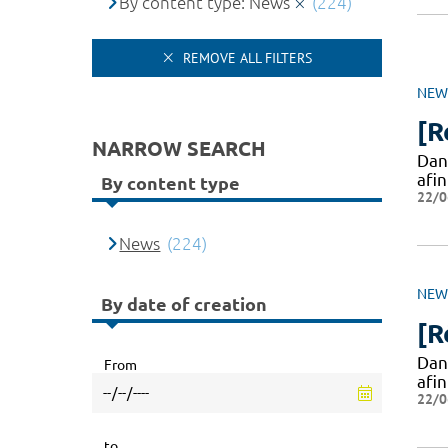
By content type: News
(224)
REMOVE ALL FILTERS
NEW
[R
NARROW SEARCH
Dan
afi
By content type
22/0
News
(224)
NEW
By date of creation
[R
Dan
From
afi
22/0
to