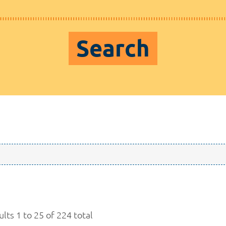
Search
lts 1 to 25 of 224 total