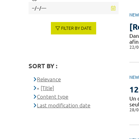
NEW
[R
FILTER BY DATE
Dan
afi
22/0
SORT BY :
NEW
Relevance
[Title]
12
Content type
Un 
seu
Last modification date
28/0