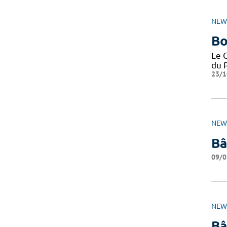
NEW
Bo
Le 
du P
23/1
NEW
Bâ
09/0
NEW
Bâ