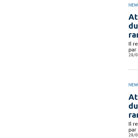
NEW
At
du
ra
Il r
par
28/0
NEW
At
du
ra
Il r
par
28/0