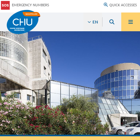
EMERGENCY NUMBERS
QUICK ACCESSES
EN