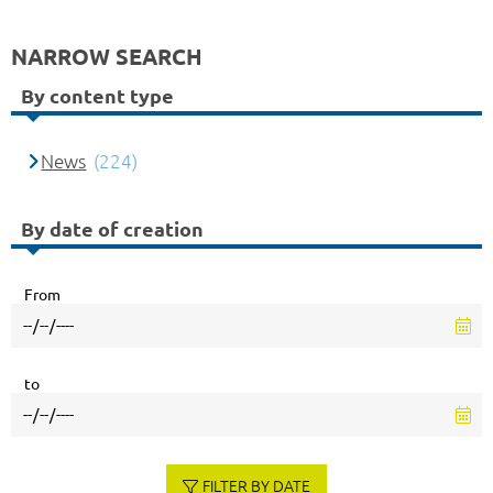
NARROW SEARCH
By content type
News
(224)
By date of creation
From
to
FILTER BY DATE