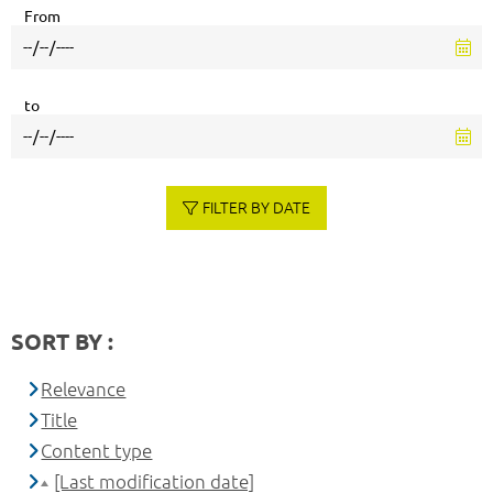
From
to
FILTER BY DATE
SORT BY :
Relevance
Title
Content type
[Last modification date]