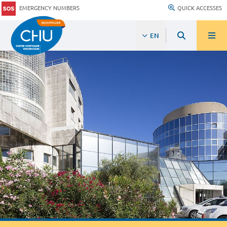
EMERGENCY NUMBERS
QUICK ACCESSES
EN