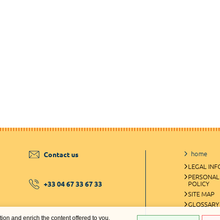
home
Contact us
LEGAL IN
PERSONAL
+33 04 67 33 67 33
POLICY
SITE MAP
GLOSSARY
ation and enrich the content offered to you.