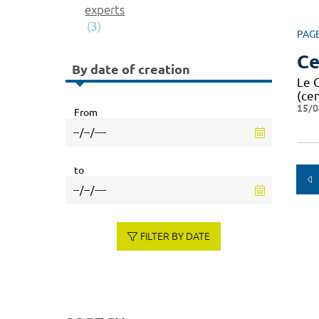
experts
(3)
PAG
Ce
By date of creation
Le 
(ce
15/0
From
to
FILTER BY DATE