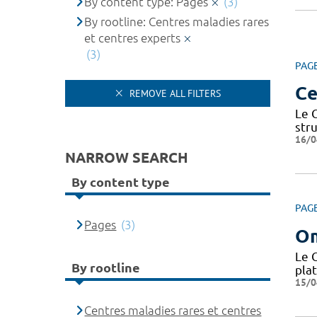
By content type: Pages
(3)
By rootline: Centres maladies rares
et centres experts
(3)
PAG
Ce
REMOVE ALL FILTERS
Le 
str
16/0
NARROW SEARCH
By content type
PAG
Pages
(3)
O
Le 
By rootline
pla
15/0
Centres maladies rares et centres