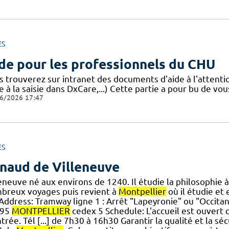
ES
de pour les professionnels du CHU
s trouverez sur intranet des documents d'aide à l'attent
e à la saisie dans DxCare,...) Cette partie a pour bu de vou
6/2026 17:47
ES
naud de Villeneuve
eneuve né aux environs de 1240. Il étudie la philosophie 
breux voyages puis revient à
Montpellier
où il étudie et
.] Address: Tramway ligne 1 : Arrêt "Lapeyronie" ou "Occi
295
MONTPELLIER
cedex 5 Schedule: L'accueil est ouvert d
trée. Tél [...] de 7h30 à 16h30 Garantir la qualité et la sé