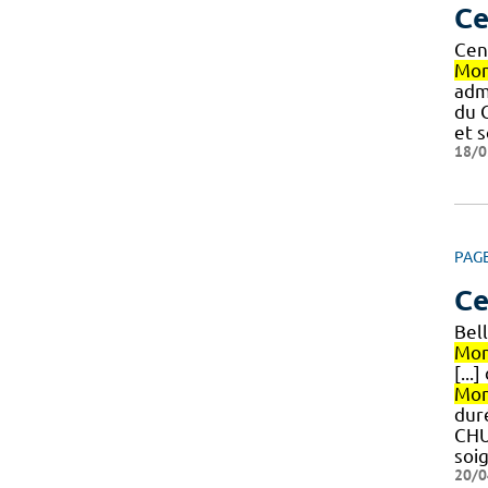
Ce
Cen
Mon
admi
du 
et 
18/0
PAG
Ce
Bel
Mon
[...
Mon
duré
CH
soi
20/0