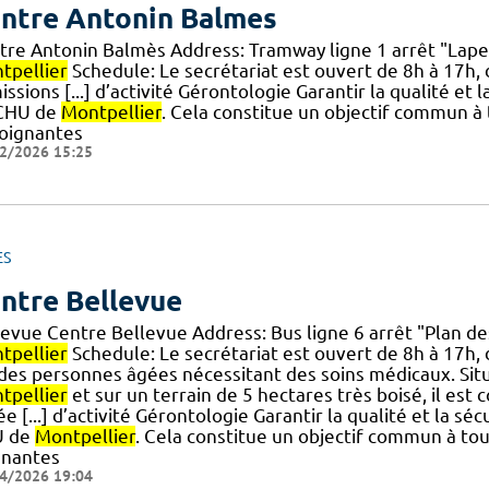
ntre Antonin Balmes
tre Antonin Balmès Address: Tramway ligne 1 arrêt "Lape
tpellier
Schedule: Le secrétariat est ouvert de 8h à 17h, 
ssions [...] d’activité Gérontologie Garantir la qualité et 
CHU de
Montpellier
. Cela constitue un objectif commun à t
soignantes
2/2026 15:25
ES
ntre Bellevue
levue Centre Bellevue Address: Bus ligne 6 arrêt "Plan d
tpellier
Schedule: Le secrétariat est ouvert de 8h à 17h, d
] des personnes âgées nécessitant des soins médicaux. Sit
tpellier
et sur un terrain de 5 hectares très boisé, il est
e [...] d’activité Gérontologie Garantir la qualité et la sé
U de
Montpellier
. Cela constitue un objectif commun à tout
gnantes
4/2026 19:04