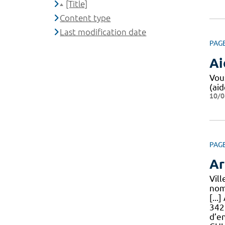
[Title]
Content type
Last modification date
PAG
Ai
Vou
(aid
10/0
PAG
Ar
Vill
nom
[..
34
d’en