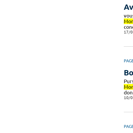
Av
vou
Mon
con
17/0
PAG
Bo
Pur
Mon
don
10/0
PAG