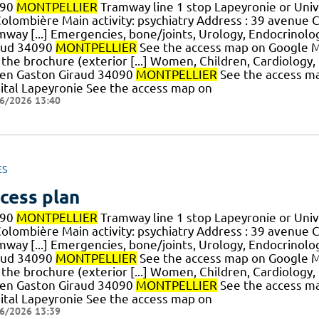
090
MONTPELLIER
Tramway line 1 stop Lapeyronie or Uni
Colombière Main activity: psychiatry Address : 39 avenue 
mway [...] Emergencies, bone/joints, Urology, Endocrino
aud 34090
MONTPELLIER
See the access map on Google M
 the brochure (exterior [...] Women, Children, Cardiology
en Gaston Giraud 34090
MONTPELLIER
See the access m
ital Lapeyronie See the access map on
6/2026 13:40
ES
cess plan
090
MONTPELLIER
Tramway line 1 stop Lapeyronie or Uni
Colombière Main activity: psychiatry Address : 39 avenue 
mway [...] Emergencies, bone/joints, Urology, Endocrino
aud 34090
MONTPELLIER
See the access map on Google M
 the brochure (exterior [...] Women, Children, Cardiology
en Gaston Giraud 34090
MONTPELLIER
See the access m
ital Lapeyronie See the access map on
6/2026 13:39