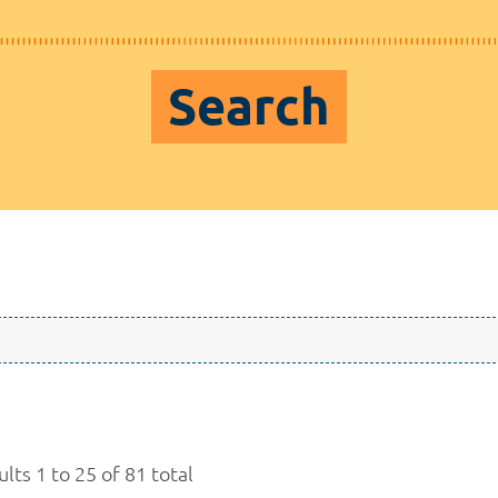
Search
lts 1 to 25 of 81 total