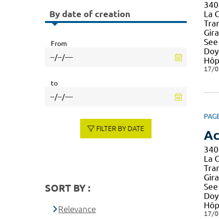
34
By date of creation
La 
Tra
Gir
See
From
Doy
Hôp
17/0
to
PAG
FILTER BY DATE
Ac
34
La 
Tra
Gir
See
SORT BY :
Doy
Hôp
Relevance
17/0