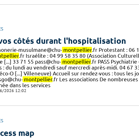
ES
vos côtés durant l'hospitalisation
onerie-musulmane@chu-
montpellier
.fr Protestant : 0
tpellier
.fr Israélite : 04 99 58 35 80 (Association Culturel
e [...] 33 71 55 pass@chu-
montpellier
.fr PASS Psychiatrie
s : du lundi au vendredi sauf mercredi après-midi. 04 67 
co-O [...] Villeneuve) Accueil sur rendez-vous : tous les 
sgo@chu-
montpellier
.fr Les associations De nombreuses 
née dans les services
6/2026 12:02
ES
cess map