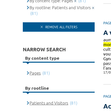
By content type: Pages
(81)
By rootline: Patients and Visitors
(81)
PAG
REMOVE ALL FILTERS
A 
aum
mon
NARROW SEARCH
cult
vou
By content type
Gyné
pas
l’an
17/0
Pages
(81)
By rootline
PAG
Patients and Visitors
(81)
Ac