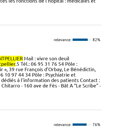
es les fonctions de l’hôpital : médicales et
relevance:
82%
TPELLIER
Mail : vivre son deuil
pellier
.5 Tél.: 06 95 31 76 54 Pôle :
r », 39 rue François d’Orbay, Le Bénédictin,
6 10 97 44 34 Pôle : Psychiatrie et
dédiés à l'information des patients Contact :
hitarro - 160 ave de Fès - Bât A “Le Scribe” -
relevance:
76%