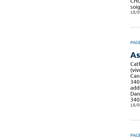
CH
soi
18/0
PAG
As
Cat
(viv
Canc
34
addi
Dani
34
18/0
PAG