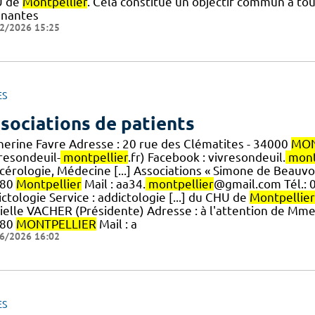
U de
Montpellier
. Cela constitue un objectif commun à tout
gnantes
2/2026 15:25
ES
sociations de patients
herine Favre Adresse : 20 rue des Clématites - 34000
MON
resondeuil-
montpellier
.fr) Facebook : vivresondeuil.
mont
érologie, Médecine [...] Associations « Simone de Beauvoi
080
Montpellier
Mail : aa34.
montpellier
@gmail.com Tél.: 0
ctologie Service : addictologie [...] du CHU de
Montpellier
elle VACHER (Présidente) Adresse : à l'attention de Mme C
080
MONTPELLIER
Mail : a
6/2026 16:02
ES