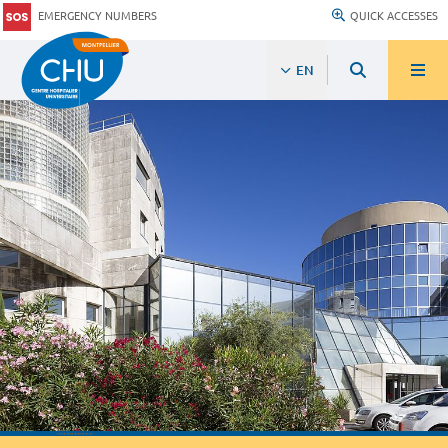
EMERGENCY NUMBERS
QUICK ACCESSES
EN