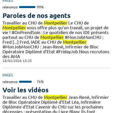
PAGES
relevance:
99%
Paroles de nos agents
Travailler au CHU de
Montpellier
Le CHU de
Montpellier
vous offre plus qu’un travail, un projet de
vie ! #OnPrendSoin : Le quotidien de nos IDE présents
partout au CHU de
Montpellier
#MonJobMonCHU :
Fred [...] Fred, IADE au CHU de
Montpellier
#MonJobMonCHU : Jean-René, Infirmier de Bloc
Opératoire Diplômé d'Etat #FridayJob Nous recrutons
des AMA
18/02/2026 15:25
PAGES
relevance:
76%
Voir les vidéos
Travailler au CHU de
Montpellier
Jean-René, Infirmier
de Bloc Opératoire Diplômé d'Etat Léa, Infirmière
Diplômée d'Etat L'avenir du CHU sur les prochaines
décennies : présentation du Livre Blanc Ils font