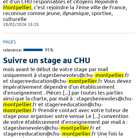
et d'un CHU responsables et citoyens Rejoindre
Montpellier
, c'est rejoindre la 7ème ville de France,
reconnue comme jeune, dynamique, sportive,
culturelle
18/02/2026 15:25
PAGES
relevance:
95%
Suivre un stage au CHU
mois avant le début de votre stage par mail
uniquement à stagesbenevoles@chu-
montpellier
.fr
et stagereeducation@chu-
montpellier
.fr Vous devez
impérativement dépendre d'un établissement
d’enseignement . Pièces [...] par toutes les parties
ainsi que la charte, par mail à : stagesbenevoles@chu-
montpellier
.fr et stagereeducation@chu-
montpellier
.fr Prendre contact avec votre tuteur de
stage pour organiser votre venue Le [...] convention
de votre établissement d’enseignement par mail à :
stagesbenevoles@chu-
montpellier
.fr et
stagereeducation@chu-
montpellier
.fr Une fois la