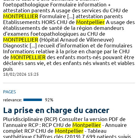
foetopathologique Formulaire information +
attestation parents A usage des services du CHU de
MONTPELLIER
Formulaire [...] attestation parents
Etablissements HORS CHU de
Montpellier
A usage des
établissements de santé de la région demandeurs
d'examens foetopathologiques au CHU de
MONTPELLIER
(Hôpital Arnaud de Villeneuve)
Diagnostic [...] recueil d'information et de formulaires
Informations relative à la prise en charge par le CHU
de
MONTPELLIER
des enfants morts-nés pouvant être
déclarés sans vie, et des enfants nés vivants et viables
puis
18/02/2026 15:25
PAGES
relevance:
92%
La prise en charge du cancer
Pluridisciplinaire (RCP) Consulter la version PDF de
l'annuaire RCP : RCP CHU de
Montpellier
- Annuaire
complet RCP CHU de
Montpellier
- Tableau
synthétique Chiffres clés (2019) 7 699 patients suivis