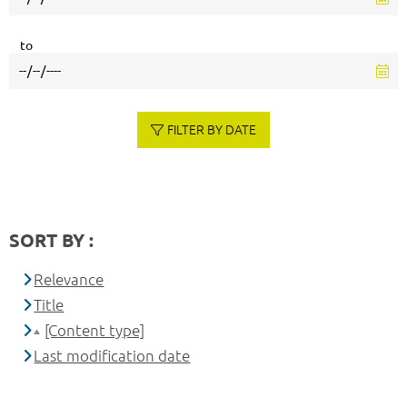
to
FILTER BY DATE
SORT BY :
Relevance
Title
[Content type]
Last modification date