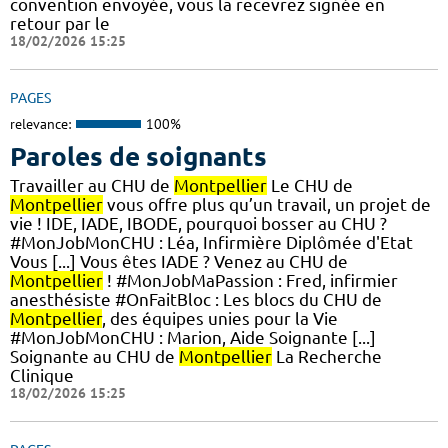
convention envoyée, vous la recevrez signée en
retour par le
18/02/2026 15:25
PAGES
relevance:
100%
Paroles de soignants
Travailler au CHU de
Montpellier
Le CHU de
Montpellier
vous offre plus qu’un travail, un projet de
vie ! IDE, IADE, IBODE, pourquoi bosser au CHU ?
#MonJobMonCHU : Léa, Infirmière Diplômée d'Etat
Vous [...] Vous êtes IADE ? Venez au CHU de
Montpellier
! #MonJobMaPassion : Fred, infirmier
anesthésiste #OnFaitBloc : Les blocs du CHU de
Montpellier
, des équipes unies pour la Vie
#MonJobMonCHU : Marion, Aide Soignante [...]
Soignante au CHU de
Montpellier
La Recherche
Clinique
18/02/2026 15:25