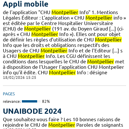
Appli mobile
de l'application "CHU
Montpellier
Info" 1. Mentions
Légales Éditeur : L’application « CHU
Montpellier
info »
est éditée par le Centre Hospitalier Universitaire
(CHU) de
Montpellier
(191 av. du Doyen Giraud [...] (ci-
après « CHU
Montpellier
Info »). Elles ont pour objet
de définir les règles d’utilisation de CHU
Montpellier
Info que les droits et obligations respectifs des
Usagers de CHU
Montpellier
Info et de l’Editeur [...] s
à CHU
Montpellier
Info. Les CGU définissent les
conditions dans lesquelles le CHU de
Montpellier
met
à disposition de l’Usager l’application CHU Montpelier
info qu’il édite. CHU
Montpellier
Info : désigne
18/02/2026 15:25
PAGES
relevance:
82%
UNAIBODE 2024
Que souhaitez-vous faire ? Les 10 bonnes raisons de
rejoindre le CHU de
Montpellier
Paroles de soignants