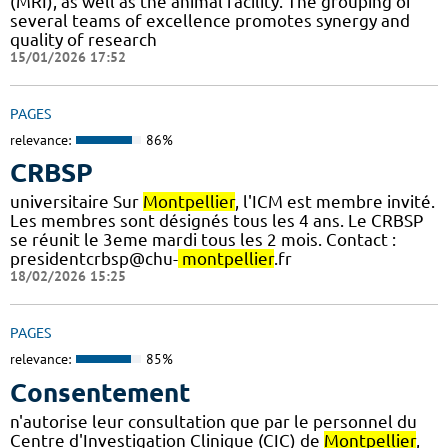
(MRI), as well as the animal facility. The grouping of
several teams of excellence promotes synergy and
quality of research
15/01/2026 17:52
PAGES
relevance:
86%
CRBSP
universitaire Sur
Montpellier
, l'ICM est membre invité.
Les membres sont désignés tous les 4 ans. Le CRBSP
se réunit le 3eme mardi tous les 2 mois. Contact :
presidentcrbsp@chu-
montpellier
.fr
18/02/2026 15:25
PAGES
relevance:
85%
Consentement
n'autorise leur consultation que par le personnel du
Centre d'Investigation Clinique (CIC) de
Montpellier
,