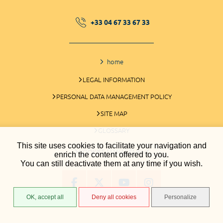
+33 04 67 33 67 33
home
LEGAL INFORMATION
PERSONAL DATA MANAGEMENT POLICY
SITE MAP
GLOSSARY
This site uses cookies to facilitate your navigation and
COOKIES MANAGEMENT
enrich the content offered to you.
You can still deactivate them at any time if you wish.
OK, accept all
Deny all cookies
Personalize