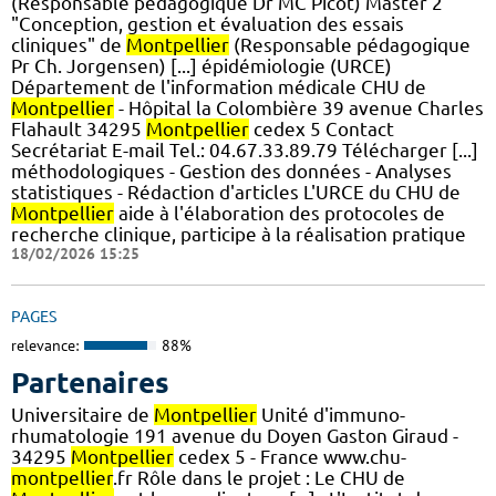
(Responsable pédagogique Dr MC Picot) Master 2
"Conception, gestion et évaluation des essais
cliniques" de
Montpellier
(Responsable pédagogique
Pr Ch. Jorgensen) [...] épidémiologie (URCE)
Département de l'information médicale CHU de
Montpellier
- Hôpital la Colombière 39 avenue Charles
Flahault 34295
Montpellier
cedex 5 Contact
Secrétariat E-mail Tel.: 04.67.33.89.79 Télécharger [...]
méthodologiques - Gestion des données - Analyses
statistiques - Rédaction d'articles L'URCE du CHU de
Montpellier
aide à l'élaboration des protocoles de
recherche clinique, participe à la réalisation pratique
18/02/2026 15:25
PAGES
relevance:
88%
Partenaires
Universitaire de
Montpellier
Unité d'immuno-
rhumatologie 191 avenue du Doyen Gaston Giraud -
34295
Montpellier
cedex 5 - France www.chu-
montpellier
.fr Rôle dans le projet : Le CHU de