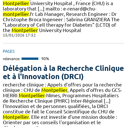
Montpellier
University Hospital , France (CHU) is a
laboratory that [...] mailto : e-renard@chu-
montpellier
.fr Lab Manager, Research Engineer : Dr
Christophe Broca Ingeneer : Sabrina GRANZIERA The
“Laboratory of Cell therapy for Diabetes” (LCTD) of
the
Montpellier
University Hospital
15/01/2026 17:52
PAGES
relevance:
90%
Délégation à la Recherche Clinique
et à l'Innovation (DRCI)
recherche clinique : Appels d’offres pour la recherche
clinique : CHU de
Montpellier
, Appels d'offres du GCS-
MERRI
Montpellier
-Nîmes, Programmes Hospitaliers
de Recherche Clinique (PHRC) Inter-Régional [...]
l'Innovation et de personnes qualifiées, la DRCI
constitue de fait le Conseil Scientifique du CHU de
Montpellier
. Elle est investie d’une mission double :
Orienter par ses conseils l'organisation et le