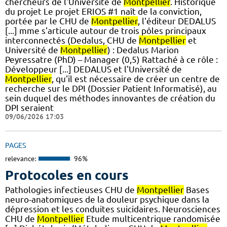
chercheurs de l'Université de
Montpellier
. Historique
du projet Le projet ERIOS #1 naît de la conviction,
portée par le CHU de
Montpellier
, l'éditeur DEDALUS
[...] mme s'articule autour de trois pôles principaux
interconnectés (Dedalus, CHU de
Montpellier
et
Université de
Montpellier
) : Dedalus Marion
Peyressatre (PhD) – Manager (0,5) Rattaché à ce rôle :
Développeur [...] DEDALUS et l'Université de
Montpellier
, qu'il est nécessaire de créer un centre de
recherche sur le DPI (Dossier Patient Informatisé), au
sein duquel des méthodes innovantes de création du
DPI seraient
09/06/2026 17:03
PAGES
relevance:
96%
Protocoles en cours
Pathologies infectieuses CHU de
Montpellier
Bases
neuro-anatomiques de la douleur psychique dans la
dépression et les conduites suicidaires. Neurosciences
CHU de
Montpellier
Etude multicentrique randomisée