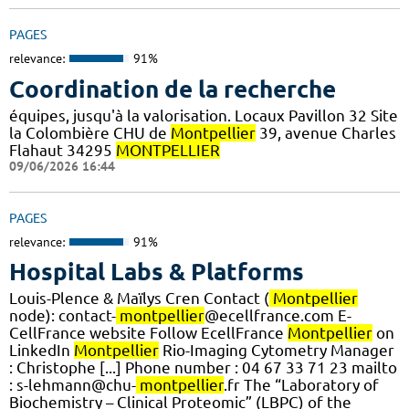
PAGES
relevance:
91%
Coordination de la recherche
équipes, jusqu'à la valorisation. Locaux Pavillon 32 Site
la Colombière CHU de
Montpellier
39, avenue Charles
Flahaut 34295
MONTPELLIER
09/06/2026 16:44
PAGES
relevance:
91%
Hospital Labs & Platforms
Louis-Plence & Maïlys Cren Contact (
Montpellier
node): contact-
montpellier
@ecellfrance.com E-
CellFrance website Follow EcellFrance
Montpellier
on
LinkedIn
Montpellier
Rio-Imaging Cytometry Manager
: Christophe [...] Phone number : 04 67 33 71 23 mailto
: s-lehmann@chu-
montpellier
.fr The “Laboratory of
Biochemistry – Clinical Proteomic” (LBPC) of the