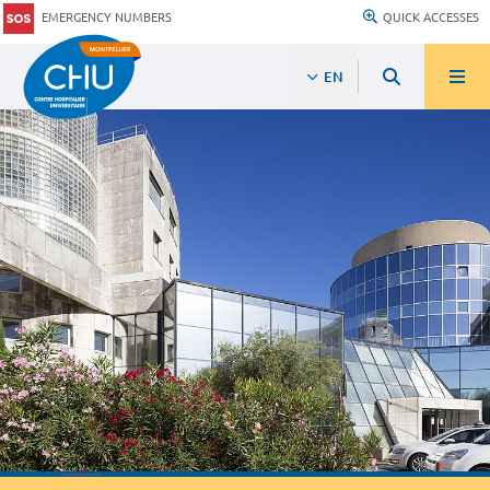
EMERGENCY NUMBERS
QUICK ACCESSES
EN