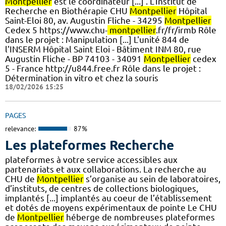
Montpellier
est le coordinateur [...] . L'Institut de
Recherche en Biothérapie CHU
Montpellier
Hôpital
Saint-Eloi 80, av. Augustin Fliche - 34295
Montpellier
Cedex 5 https://www.chu-
montpellier
.fr/fr/irmb Rôle
dans le projet : Manipulation [...] L'unité 844 de
l'INSERM Hôpital Saint Eloi - Bâtiment INM 80, rue
Augustin Fliche - BP 74103 - 34091
Montpellier
cedex
5 - France http://u844.free.fr Rôle dans le projet :
Détermination in vitro et chez la souris
18/02/2026 15:25
PAGES
relevance:
87%
Les plateformes Recherche
plateformes à votre service accessibles aux
partenariats et aux collaborations. La recherche au
CHU de
Montpellier
s’organise au sein de laboratoires,
d’instituts, de centres de collections biologiques,
implantés [...] implantés au coeur de l’établissement
et dotés de moyens expérimentaux de pointe Le CHU
de
Montpellier
héberge de nombreuses plateformes