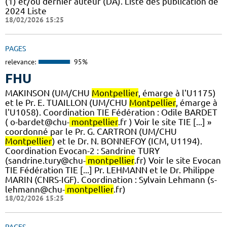
(1) et/ou dernier auteur (DA). Liste des publication de
2024 Liste
18/02/2026 15:25
PAGES
relevance:
95%
FHU
MAKINSON (UM/CHU
Montpellier
, émarge à l'U1175)
et le Pr. E. TUAILLON (UM/CHU
Montpellier
, émarge à
l'U1058). ​Coordination TIE Fédération : Odile BARDET
( o-bardet@chu-
montpellier
.fr ) Voir le site TIE [...] »
coordonné par le Pr. G. CARTRON (UM/CHU
Montpellier
) et le Dr. N. BONNEFOY (ICM, U1194).
Coordination Evocan-2 : Sandrine TURY
(sandrine.tury@chu-
montpellier
.fr) Voir le site Evocan
TIE Fédération TIE [...] Pr. LEHMANN et le Dr. Philippe
MARIN (CNRS-IGF). ​Coordination : Sylvain Lehmann (s-
lehmann@chu-
montpellier
.fr)
18/02/2026 15:25