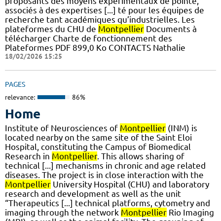
proposants des moyens expérimentaux de pointe,
associés à des expertises [...] té pour les équipes de
recherche tant académiques qu’industrielles. Les
plateformes du CHU de
Montpellier
Documents à
télécharger Charte de fonctionnement des
Plateformes PDF 899,0 Ko CONTACTS Nathalie
18/02/2026 15:25
PAGES
relevance:
86%
Home
Institute of Neurosciences of
Montpellier
(INM) is
located nearby on the same site of the Saint Eloi
Hospital, constituting the Campus of Biomedical
Research in
Montpellier
. This allows sharing of
technical [...] mechanisms in chronic and age related
diseases. The project is in close interaction with the
Montpellier
University Hospital (CHU) and laboratory
research and development as well as the unit
“Therapeutics [...] technical platforms, cytometry and
imaging through the network
Montpellier
Rio Imaging