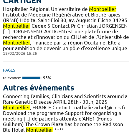
CARTIGEN
Hospitalier Régional Universitaire de
Montpellier
Institut de Médecine Régénérative et Biothérapies
(IRMB) Hôpital Saint-Eloi 80, av. Augustin Fliche 34295
Montpellier
Cedex 5 Contact Pr Christian JORGENSEN
[...] JORGENSEN CARTIGEN est une plateforme de
recherche et d’innovation du CHU et de l’Université de
Montpellier
, financée par la région Occitanie. Elle a
pour ambition de devenir un pôle d'excellence unique
18/02/2026 15:25
PAGES
relevance:
93%
Autres événements
Connecting Families, Clinicians and Scientists around a
Rare Genetic Disease APRIL 28th - 30th, 2025
Montpellier
, FRANCE Contact : nathalie.arhel@cnrs.fr
Download the programme Support for organizing a
meeting [...] de patients atteints d'ANE1 (Fonds
Guilhem) The Crown Plaza has become the Radisson
Blu Hotel
Montpellier
****