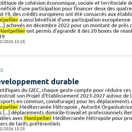
politique de cohésion économique, sociale et territoriale
énéficié d’une participation pour financer deux des quatr
id-19, des crédits européens ont été consacrés aux établ
tpellier
a ainsi bénéficié d’une participation européenne 
[...] achevés en décembre 2022 pour un montant de près 
Montpellier
ont permis d’agrandir 8 des 20 boxes de réan
19
2/2026 15:25
ES
veloppement durable
entifiques du GIEC, chaque geste compte pour réduire ces 
nstruit son Projet d'Etablissement 2023-2027 autour de la
nsports en commun, covoiturage) pour les déplacements d
tpellier
Méditerranée Métropole , Autorité Organisatrice 
es [...] déplacements domicile-travail et professionnels 
ables avec
Montpellier
Méditerranée Métropole pour pro
ers de tarifs préférentiels
2/2026 15:25