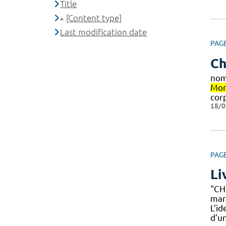
Title
[Content type]
Last modification date
PAG
Ch
nom
Mon
cor
18/0
PAG
Li
"CH
mar
L’i
d’un