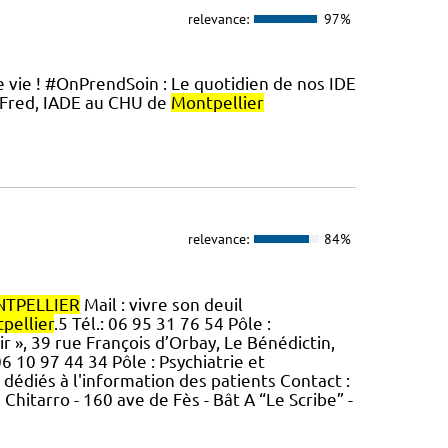
relevance:
97%
de vie ! #OnPrendSoin : Le quotidien de nos IDE
red, IADE au CHU de
Montpellier
relevance:
84%
TPELLIER
Mail : vivre son deuil
pellier
.5 Tél.: 06 95 31 76 54 Pôle :
r », 39 rue François d’Orbay, Le Bénédictin,
6 10 97 44 34 Pôle : Psychiatrie et
dédiés à l'information des patients Contact :
hitarro - 160 ave de Fès - Bât A “Le Scribe” -