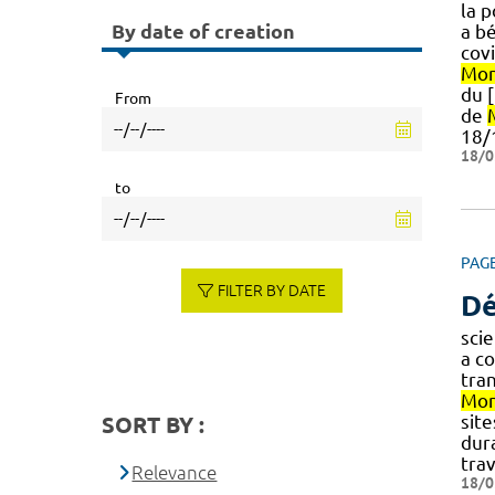
la 
By date of creation
a b
cov
Mon
du 
From
de
18/
18/0
to
PAG
FILTER BY DATE
Dé
sci
a co
tra
Mon
sit
SORT BY :
dur
trav
Relevance
18/0