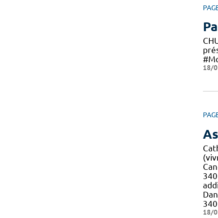
PAG
Pa
CH
pré
#M
18/0
PAG
As
Cat
(viv
Canc
34
addi
Dani
34
18/0