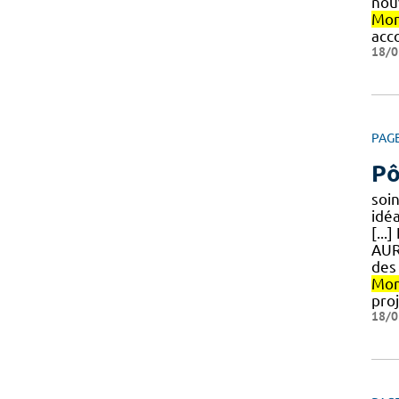
nou
Mon
acc
18/0
PAG
Pô
soi
idé
[...
AUR
des 
Mon
pro
18/0