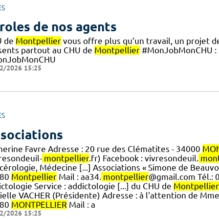
ES
roles de nos agents
U de
Montpellier
vous offre plus qu’un travail, un projet 
sents partout au CHU de
Montpellier
#MonJobMonCHU : F
onJobMonCHU
2/2026 15:25
ES
sociations
herine Favre Adresse : 20 rue des Clématites - 34000
MON
resondeuil-
montpellier
.fr) Facebook : vivresondeuil.
mont
érologie, Médecine [...] Associations « Simone de Beauvoi
080
Montpellier
Mail : aa34.
montpellier
@gmail.com Tél.: 0
ctologie Service : addictologie [...] du CHU de
Montpellier
elle VACHER (Présidente) Adresse : à l'attention de Mme C
080
MONTPELLIER
Mail : a
2/2026 15:25