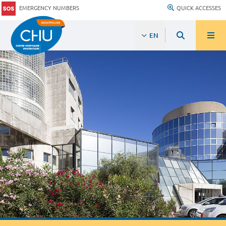
EMERGENCY NUMBERS
QUICK ACCESSES
EN