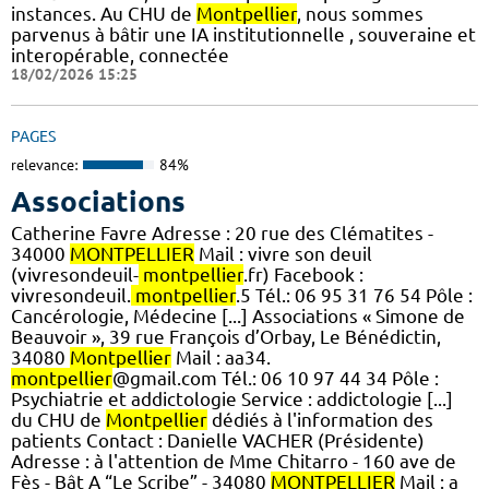
instances. Au CHU de
Montpellier
, nous sommes
parvenus à bâtir une IA institutionnelle , souveraine et
interopérable, connectée
18/02/2026 15:25
PAGES
relevance:
84%
Associations
Catherine Favre Adresse : 20 rue des Clématites -
34000
MONTPELLIER
Mail : vivre son deuil
(vivresondeuil-
montpellier
.fr) Facebook :
vivresondeuil.
montpellier
.5 Tél.: 06 95 31 76 54 Pôle :
Cancérologie, Médecine [...] Associations « Simone de
Beauvoir », 39 rue François d’Orbay, Le Bénédictin,
34080
Montpellier
Mail : aa34.
montpellier
@gmail.com Tél.: 06 10 97 44 34 Pôle :
Psychiatrie et addictologie Service : addictologie [...]
du CHU de
Montpellier
dédiés à l'information des
patients Contact : Danielle VACHER (Présidente)
Adresse : à l'attention de Mme Chitarro - 160 ave de
Fès - Bât A “Le Scribe” - 34080
MONTPELLIER
Mail : a