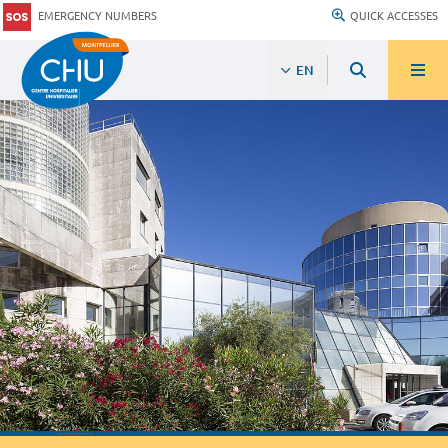
EMERGENCY NUMBERS
QUICK ACCESSES
EN