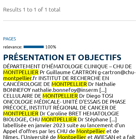
Results 1 to 1 of 1 total
PAGES
relevance:
100%
PRÉSENTATION ET OBJECTIFS
DÉPARTEMENT D’HÉMATOLOGIE CLINIQUE – CHU DE
MONTPELLIER
Pr Guillaume CARTRON g-cartron@chu-
montpellier
.fr INSTITUT DE RECHERCHE EN
CANCÉROLOGIE DE
MONTPELLIER
Dr Nathalie
BONNEFOY nathalie.bonnefoy@inserm [...]
CELLULAIRE DE
MONTPELLIER
Dr Diego TOSI
ONCOLOGIE MÉDICALE- UNITÉ D'ESSAIS DE PHASE
PRÉCOCE, INSTITUT RÉGIONAL DE CANCER DE
MONTPELLIER
Dr Caroline BRET HEMATOLOGIE
BIOLOGIE, CHU
MONTPELLIER
Dr Stéphane [...]
labellisée en janvier 2023 suite au lancement d’un
Appel d’offres par les CHU de
Montpellier
et de
Nîmes, l’Université de
Montpellier
et AVIESAN et a fait