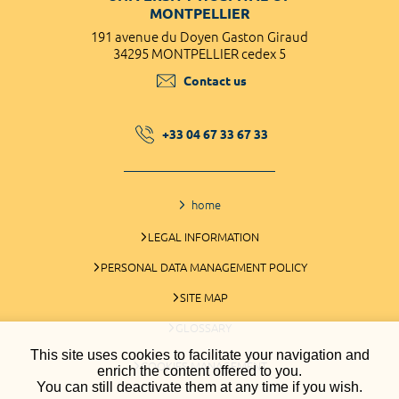
MONTPELLIER
191 avenue du Doyen Gaston Giraud
34295 MONTPELLIER cedex 5
Contact us
+33 04 67 33 67 33
home
LEGAL INFORMATION
PERSONAL DATA MANAGEMENT POLICY
SITE MAP
GLOSSARY
This site uses cookies to facilitate your navigation and
COOKIES MANAGEMENT
enrich the content offered to you.
You can still deactivate them at any time if you wish.