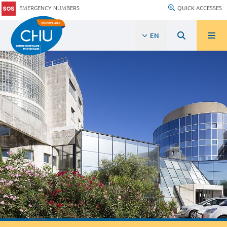
EMERGENCY NUMBERS
QUICK ACCESSES
EN