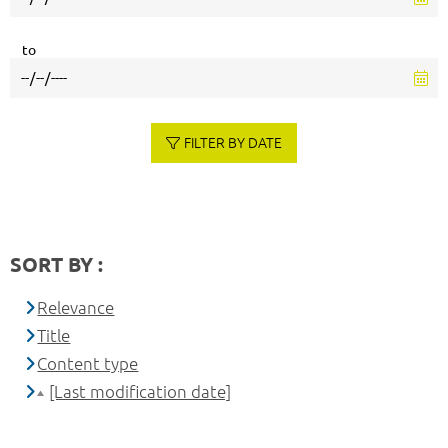
to
FILTER BY DATE
SORT BY :
Relevance
Title
Content type
[Last modification date]