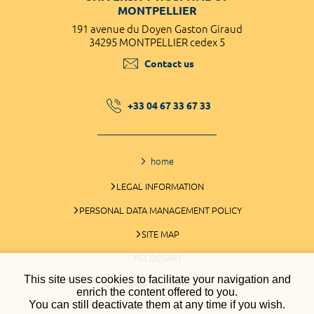
MONTPELLIER
191 avenue du Doyen Gaston Giraud
34295 MONTPELLIER cedex 5
Contact us
+33 04 67 33 67 33
home
LEGAL INFORMATION
PERSONAL DATA MANAGEMENT POLICY
SITE MAP
GLOSSARY
This site uses cookies to facilitate your navigation and
COOKIES MANAGEMENT
enrich the content offered to you.
You can still deactivate them at any time if you wish.