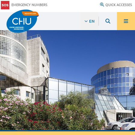
EMERGENCY NUMBERS
QUICK ACCESSES
EN