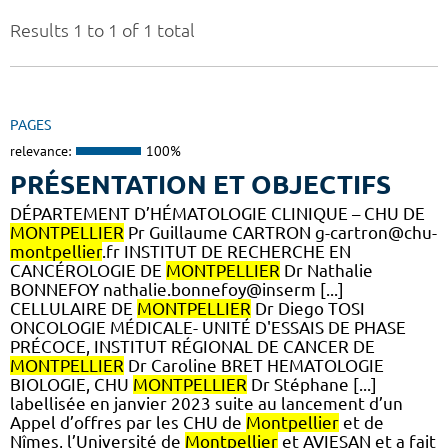
Results 1 to 1 of 1 total
PAGES
relevance:
100%
PRÉSENTATION ET OBJECTIFS
DÉPARTEMENT D’HÉMATOLOGIE CLINIQUE – CHU DE
MONTPELLIER
Pr Guillaume CARTRON g-cartron@chu-
montpellier
.fr INSTITUT DE RECHERCHE EN
CANCÉROLOGIE DE
MONTPELLIER
Dr Nathalie
BONNEFOY nathalie.bonnefoy@inserm [...]
CELLULAIRE DE
MONTPELLIER
Dr Diego TOSI
ONCOLOGIE MÉDICALE- UNITÉ D'ESSAIS DE PHASE
PRÉCOCE, INSTITUT RÉGIONAL DE CANCER DE
MONTPELLIER
Dr Caroline BRET HEMATOLOGIE
BIOLOGIE, CHU
MONTPELLIER
Dr Stéphane [...]
labellisée en janvier 2023 suite au lancement d’un
Appel d’offres par les CHU de
Montpellier
et de
Nîmes, l’Université de
Montpellier
et AVIESAN et a fait