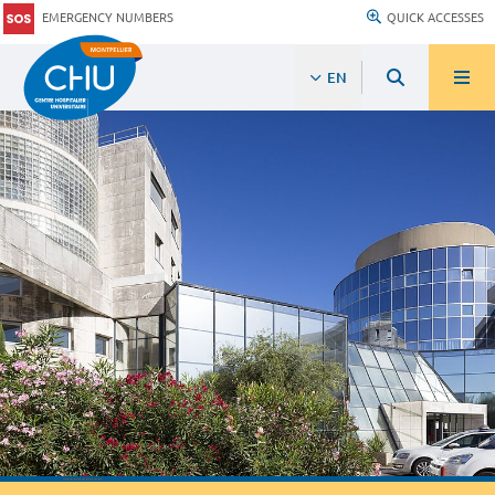
EMERGENCY NUMBERS
QUICK ACCESSES
EN