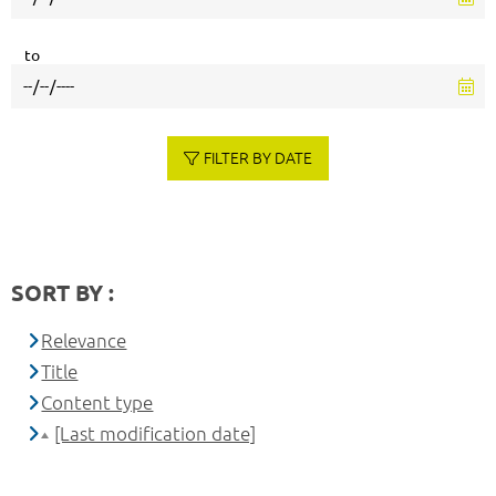
to
FILTER BY DATE
SORT BY :
Relevance
Title
Content type
[Last modification date]