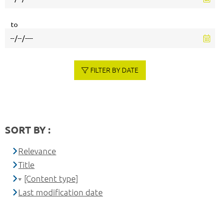
to
FILTER BY DATE
SORT BY :
Relevance
Title
[Content type]
Last modification date