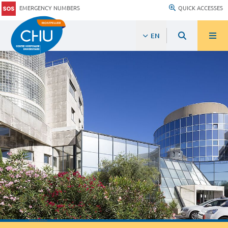
EMERGENCY NUMBERS
QUICK ACCESSES
EN