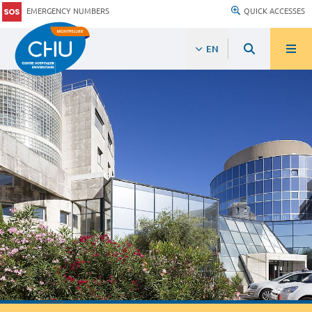
EMERGENCY NUMBERS
QUICK ACCESSES
EN