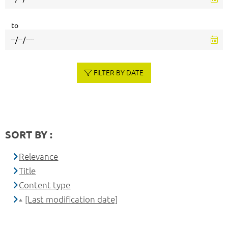
to
FILTER BY DATE
SORT BY :
Relevance
Title
Content type
[Last modification date]