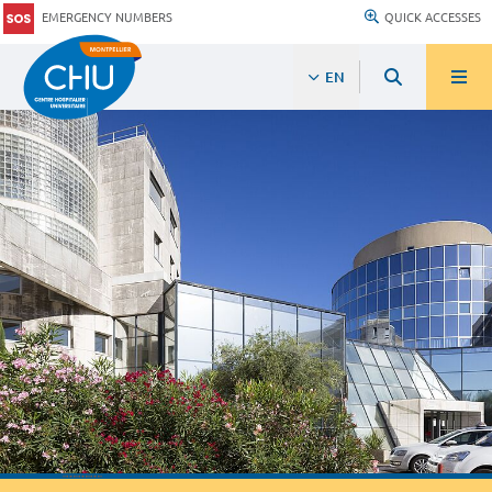
EMERGENCY NUMBERS
QUICK ACCESSES
EN