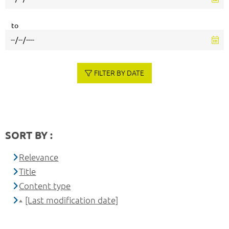
to
FILTER BY DATE
SORT BY :
Relevance
Title
Content type
[Last modification date]