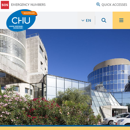
EMERGENCY NUMBERS
QUICK ACCESSES
EN