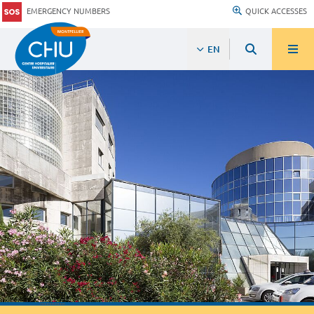
EMERGENCY NUMBERS
QUICK ACCESSES
EN