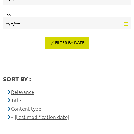
to
FILTER BY DATE
SORT BY :
Relevance
Title
Content type
[Last modification date]