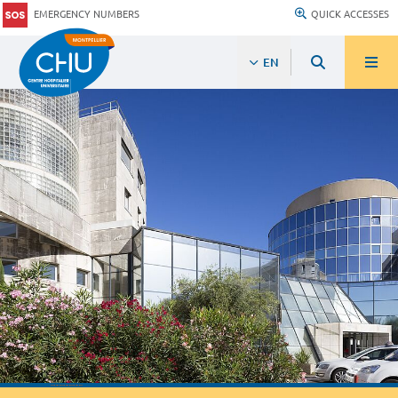
EMERGENCY NUMBERS
QUICK ACCESSES
EN