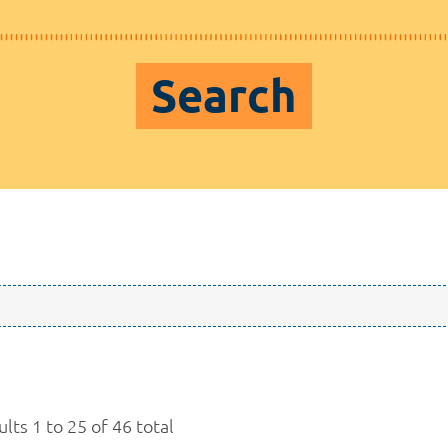
Search
lts 1 to 25 of 46 total