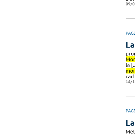
09/0
PAG
La
pro
Mon
la [
mon
cad
14/1
PAG
La
Mét