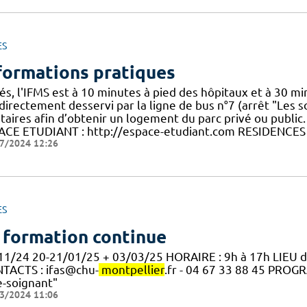
ES
formations pratiques
és, l'IFMS est à 10 minutes à pied des hôpitaux et à 30 mi
directement desservi par la ligne de bus n°7 (arrêt "Les so
ataires afin d’obtenir un logement du parc privé ou public
ACE ETUDIANT : http://espace-etudiant.com RESIDENCES
7/2024 12:26
ES
 formation continue
11/24 20-21/01/25 + 03/03/25 HORAIRE : 9h à 17h LIEU 
TACTS : ifas@chu-
montpellier
.fr - 04 67 33 88 45 PRO
e-soignant"
3/2024 11:06