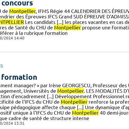
 concours
U de
Montpellier
, IFMS Régie 44 CALENDRIER DES ÉPREU
endrier des Épreuves IFCS Grand SUD ÉPREUVE D'ADMISS
TPELLIER
Les candidats [...] les places vacantes en cas 
res de Santé du CHU de
Montpellier
propose une formatio
référer à la rubrique formation
0/2024 14:40
ES
 formation
ment manager? » par Irène GEORGESCU, Professeur des Un
agement, Universités de
Montpellier
. LES MODALITÉS D'É
ction d’encadrement [...] Développement Professionnel ré
cificité de l'IFCS du CHU de
Montpellier
renforce la profes
quipe pédagogique affecte chaque [...] Une dynamique d’app
positif unique à l’IFCS du CHU de
Montpellier
40 demi-journ
que cadre de santé de structure interne
0/2024 13:31