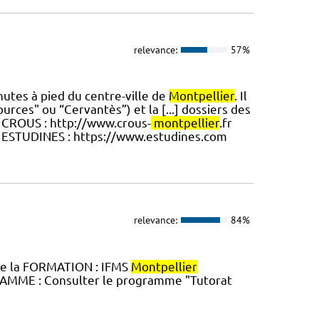
relevance:
57%
nutes à pied du centre-ville de
Montpellier
. Il
urces" ou “Cervantès”) et la [...] dossiers des
. CROUS : http://www.crous-
montpellier
.fr
 ESTUDINES : https://www.estudines.com
relevance:
84%
de la FORMATION : IFMS
Montpellier
GRAMME : Consulter le programme "Tutorat