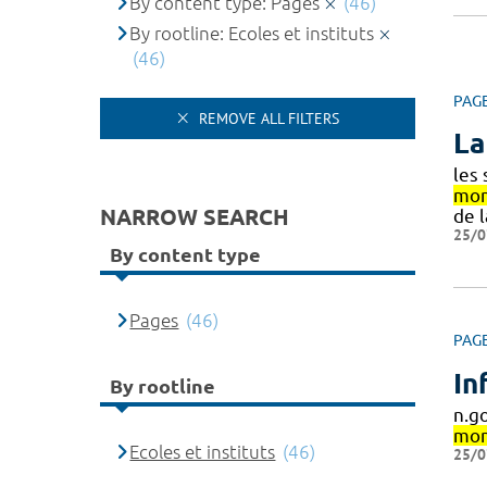
By content type: Pages
(46)
By rootline: Ecoles et instituts
(46)
PAG
REMOVE ALL FILTERS
La
les
mon
NARROW SEARCH
de 
25/0
By content type
Pages
(46)
PAG
In
By rootline
n.g
mon
Ecoles et instituts
(46)
25/0