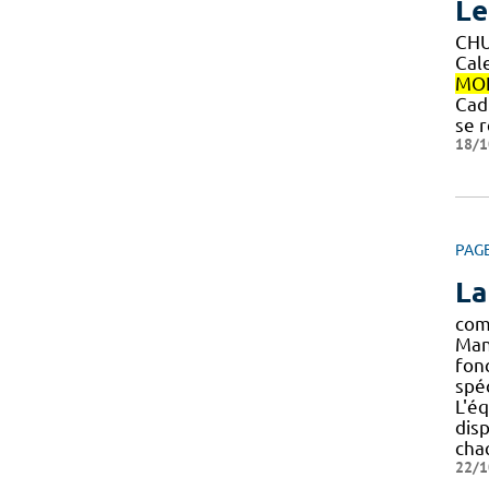
Le
CH
Cal
MON
Cad
se 
18/1
PAG
La
com
Man
fon
spé
L'é
dis
cha
22/1