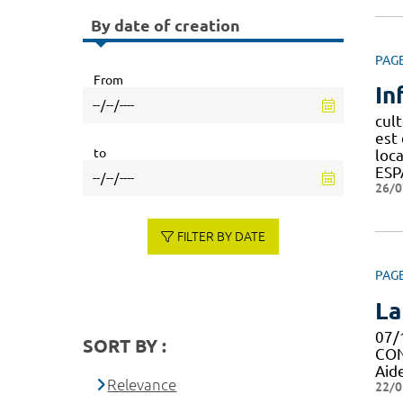
By date of creation
PAG
From
In
cult
est 
to
loc
ESP
26/0
FILTER BY DATE
PAG
La
07/
SORT BY :
CON
Aid
Relevance
22/0