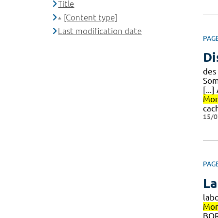
Title
[Content type]
Last modification date
PAG
Di
des 
Som
[..
Mon
cac
15/0
PAG
La
lab
Mon
BOR