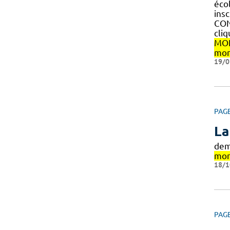
éco
ins
CON
cli
MON
mon
19/0
PAG
La
dem
mon
18/1
PAG