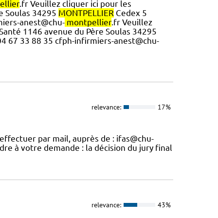
llier
.fr Veuillez cliquer ici pour les
ère Soulas 34295
MONTPELLIER
Cedex 5
rmiers-anest@chu-
montpellier
.fr Veuillez
la Santé 1146 avenue du Père Soulas 34295
04 67 33 88 35 cfph-infirmiers-anest@chu-
relevance:
17%
ffectuer par mail, auprès de : ifas@chu-
re à votre demande : la décision du jury final
relevance:
43%