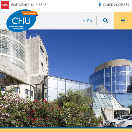
EMERGENCY NUMBERS
QUICK ACCESSES
EN