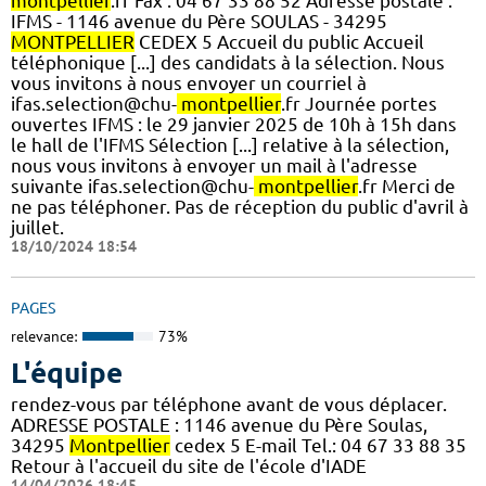
montpellier
.fr Fax : 04 67 33 88 52 Adresse postale :
IFMS - 1146 avenue du Père SOULAS - 34295
MONTPELLIER
CEDEX 5 Accueil du public Accueil
téléphonique [...] des candidats à la sélection. Nous
vous invitons à nous envoyer un courriel à
ifas.selection@chu-
montpellier
.fr Journée portes
ouvertes IFMS : le 29 janvier 2025 de 10h à 15h dans
le hall de l'IFMS Sélection [...] relative à la sélection,
nous vous invitons à envoyer un mail à l'adresse
suivante ifas.selection@chu-
montpellier
.fr Merci de
ne pas téléphoner. Pas de réception du public d'avril à
juillet.
18/10/2024 18:54
PAGES
relevance:
73%
L'équipe
rendez-vous par téléphone avant de vous déplacer.
ADRESSE POSTALE : 1146 avenue du Père Soulas,
34295
Montpellier
cedex 5 E-mail Tel.: 04 67 33 88 35
Retour à l'accueil du site de l'école d'IADE
14/04/2026 18:45