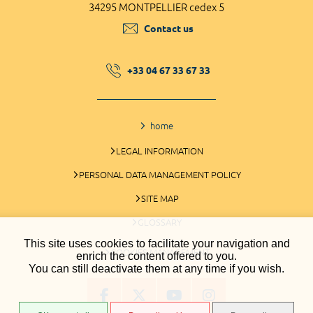
34295 MONTPELLIER cedex 5
Contact us
+33 04 67 33 67 33
home
LEGAL INFORMATION
PERSONAL DATA MANAGEMENT POLICY
SITE MAP
GLOSSARY
This site uses cookies to facilitate your navigation and
COOKIES MANAGEMENT
enrich the content offered to you.
You can still deactivate them at any time if you wish.