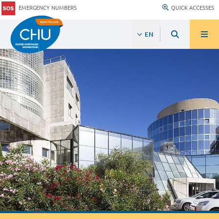
EMERGENCY NUMBERS
QUICK ACCESSES
EN