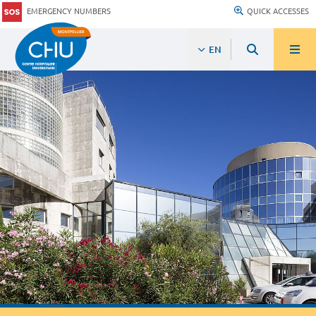
EMERGENCY NUMBERS
QUICK ACCESSES
EN