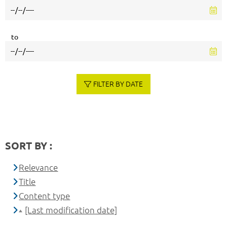
to
FILTER BY DATE
SORT BY :
Relevance
Title
Content type
[Last modification date]