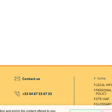
home
Contact us
LEGAL IN
PERSONAL
+33 04 67 33 67 33
POLICY
SITE MAP
GLOSSARY
ation and enrich the content offered to you.