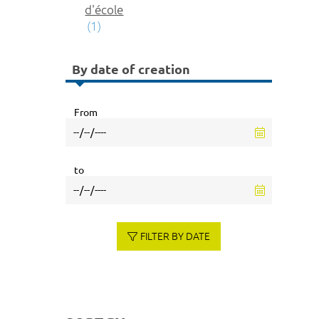
d'école
(1)
By date of creation
From
to
FILTER BY DATE