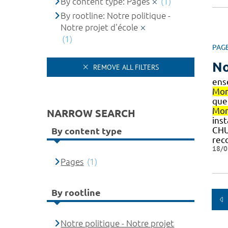
By content type: Pages
(1)
By rootline: Notre politique -
Notre projet d'école
(1)
PAG
No
REMOVE ALL FILTERS
ens
Mon
que 
Mon
NARROW SEARCH
ins
CH
By content type
rec
18/0
Pages
(1)
By rootline
Notre politique - Notre projet