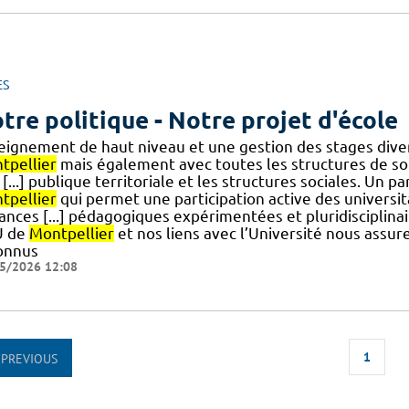
ES
tre politique - Notre projet d'école
eignement de haut niveau et une gestion des stages divers
tpellier
mais également avec toutes les structures de soi
[...] publique territoriale et les structures sociales. Un 
tpellier
qui permet une participation active des universi
tances [...] pédagogiques expérimentées et pluridisciplina
U de
Montpellier
et nos liens avec l’Université nous assur
onnus
5/2026 12:08
1
PREVIOUS