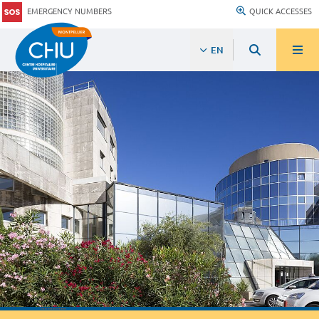
EMERGENCY NUMBERS
QUICK ACCESSES
EN