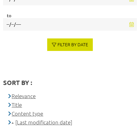
to
FILTER BY DATE
SORT BY :
Relevance
Title
Content type
[Last modification date]