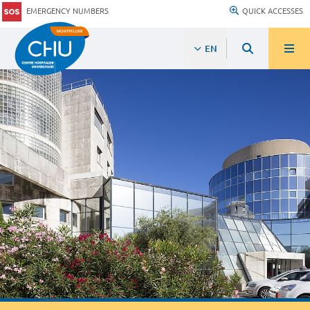
EMERGENCY NUMBERS
QUICK ACCESSES
EN