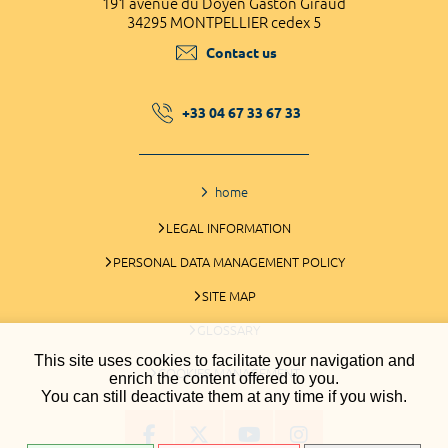
191 avenue du Doyen Gaston Giraud
34295 MONTPELLIER cedex 5
Contact us
+33 04 67 33 67 33
home
LEGAL INFORMATION
PERSONAL DATA MANAGEMENT POLICY
SITE MAP
GLOSSARY
This site uses cookies to facilitate your navigation and
COOKIES MANAGEMENT
enrich the content offered to you.
You can still deactivate them at any time if you wish.