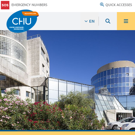
EMERGENCY NUMBERS
QUICK ACCESSES
EN