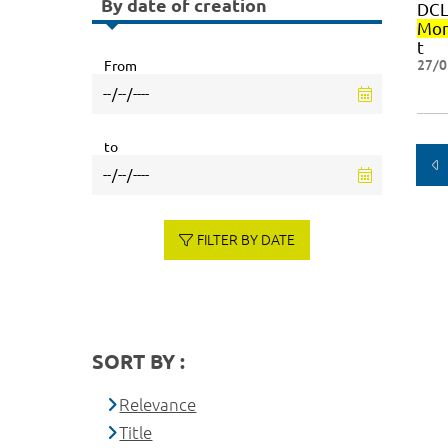
By date of creation
DCL
Mon
t
27/0
From
to
FILTER BY DATE
SORT BY :
Relevance
Title