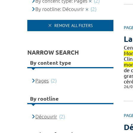
By content type: Pages
(2)
By rootline: Découvrir
(2)
REMOVE ALL FILTERS
PAG
La
Cen
NARROW SEARCH
Mon
Cli
By content type
mon
de c
gra
Pages
(2)
céré
26/0
By rootline
PAG
Découvrir
(2)
Dé