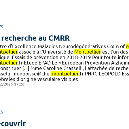
ES
 recherche au CMRR
tre d’Excellence Maladies Neurodégénératives CoEn of
M
tpellier
associé à l'Université de
Montpellier
est l'un des 
nique. Essais de prévention en 2018-2019 Pour toute inf
tpellier
.fr Etude EPAD Le « European Prevention Alzheim
onstituer [...] Mme Caroline Grasselli, l’attachée de recher
sselli_monboisse@chu-
montpellier
.fr PHRC LEOPOLD Essa
brales d’origine vasculaire visibles
2/2025 17:26
ES
couvrir