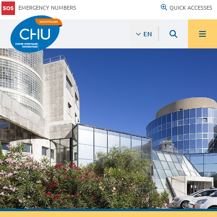
EMERGENCY NUMBERS
QUICK ACCESSES
EN