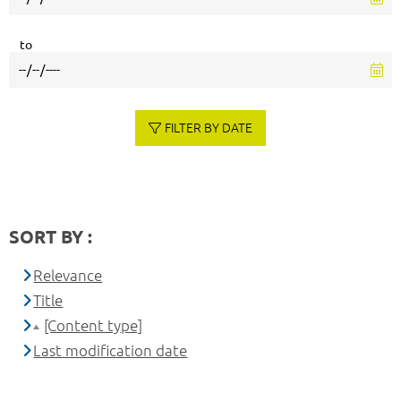
to
FILTER BY DATE
SORT BY :
Relevance
Title
[Content type]
Last modification date