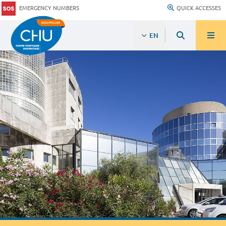
EMERGENCY NUMBERS
QUICK ACCESSES
EN