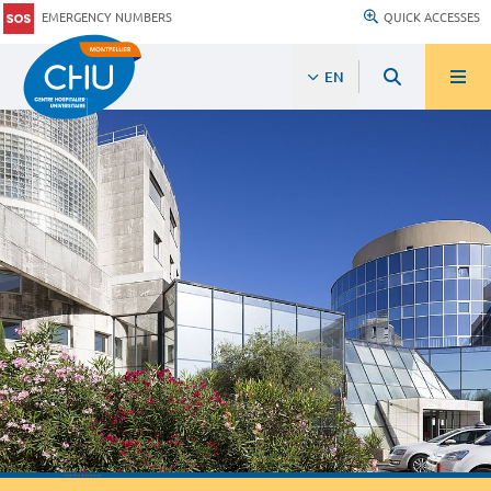
EMERGENCY NUMBERS
QUICK ACCESSES
EN