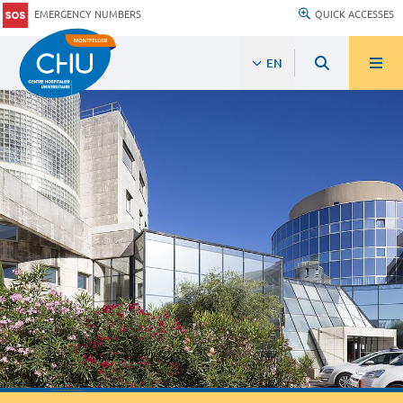
EMERGENCY NUMBERS
QUICK ACCESSES
EN