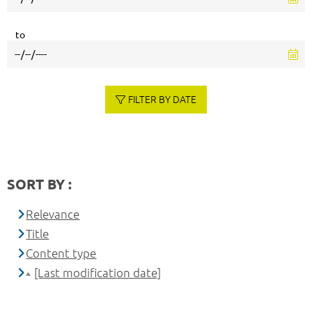
to
FILTER BY DATE
SORT BY :
Relevance
Title
Content type
[Last modification date]