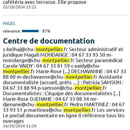
cafétéria avec terrasse. Elle propose
25/10/2024 13:21
PAGES
relevance:
87%
Centre de documentation
s-belhaj@chu-
montpellier
.fr Secteur administratif et
juridique Magali MONDANGE : 04 67 33 93 50 m-
mondange@chu-
montpellier
.fr Secteur paramédical
Carole VAIDY : 04 67 33 81 59 c-vaidy@chu-
montpellier
.fr Marie-Rose [...] DECHAVANNE : 04 67 33
88 00 m-dechavanne@chu-
montpellier
.fr Assistante
documentaliste (accueil, prêts …) : Patricia SAMSON :
04 67 33 88 94 p-samson@chu-
montpellier
.fr
Documentalistes : L’équipe des documentalistes [...]
Marie-Rose DJENANE : 04 67 33 08 34 mr-
djenane@chu-
montpellier
.fr Pedro MARTINEZ : 04 67
33 93 51 p-martinez@chu-
montpellier
.fr Les services
Le portail documentaire en ligne Il référence tous les
ouvrages
14/10/2024 11:26