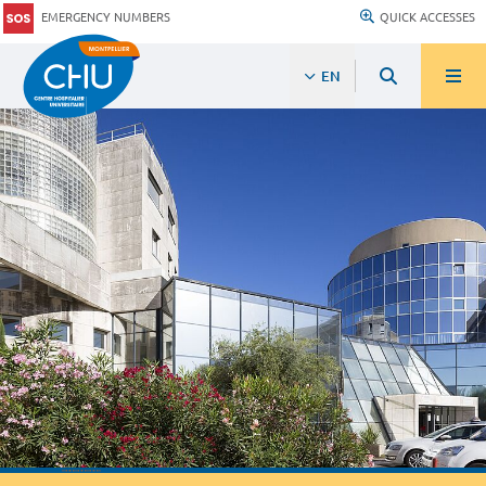
EMERGENCY NUMBERS
QUICK ACCESSES
EN