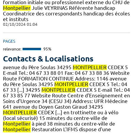
formation initiale ou professionnel externe du CHU de
Montpellier
Julie VEYRINAS Référente handicap
Coordinatrice des correspondants handicap des écoles
et instituts
02/10/2024 01:04
PAGES
relevance:
95%
Contacts & Localisations
avenue du Père Soulas 34295
MONTPELLIER
CEDEX 5
E-mail Tel.: 04 67 33 88 01 Fax: 04 67 33 88 36 Website
Route FORMATION CONTINUE Address: 1146 avenue
du Père Soulas 34295
MONTPELLIER
CEDEX 5 Tel.: 04
67 33 [...] 34295
MONTPELLIER
CEDEX 5 E-mail Tel.: 04
67 33 85 77 Website Route Centre d’Enseignement en
Soins d’Urgence 34 (CESU 34) Address: UFR Médecine
641 avenue du Doyen Gaston Giraud 34295
MONTPELLIER
CEDEX [...] en trottinette ou à vélo
(local sécurisé) 15 minutes du centre-ville de
Montpellier
à pied 38 minutes du centre-ville de
Montpellier
Restauration L'IFMS dispose d'une