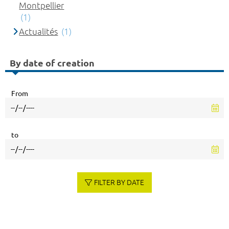
Montpellier
(1)
Actualités
(1)
By date of creation
From
to
FILTER BY DATE