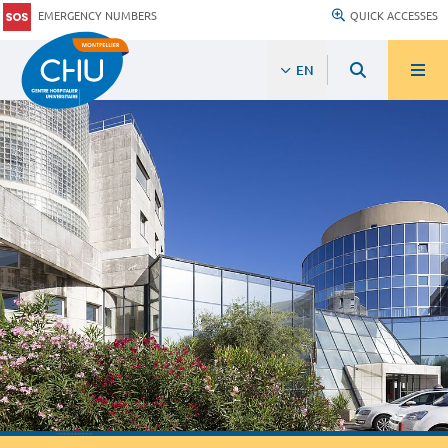
EMERGENCY NUMBERS
QUICK ACCESSES
EN