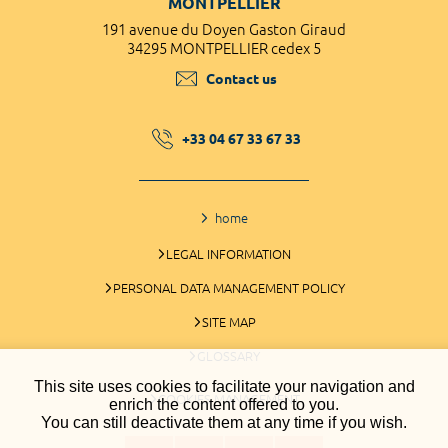
MONTPELLIER
191 avenue du Doyen Gaston Giraud
34295 MONTPELLIER cedex 5
Contact us
+33 04 67 33 67 33
home
LEGAL INFORMATION
PERSONAL DATA MANAGEMENT POLICY
SITE MAP
GLOSSARY
This site uses cookies to facilitate your navigation and
COOKIES MANAGEMENT
enrich the content offered to you.
You can still deactivate them at any time if you wish.