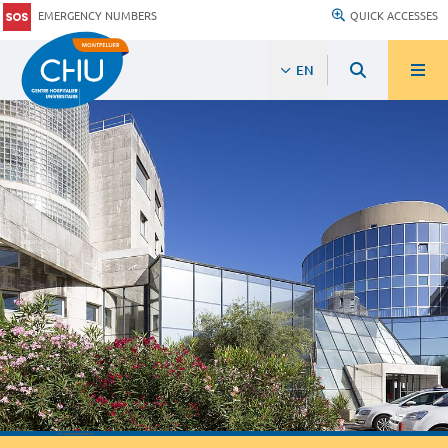
EMERGENCY NUMBERS
QUICK ACCESSES
EN