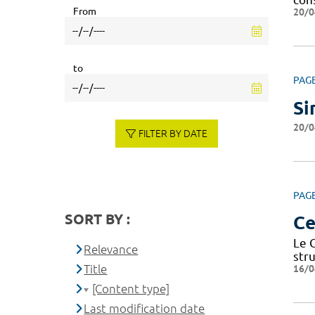
From
20/0
to
PAG
Si
20/0
FILTER BY DATE
PAG
SORT BY :
Ce
Le 
Relevance
str
Title
16/0
[Content type]
Last modification date