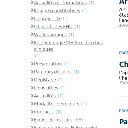
Ar
Actualités et formations
(1)
Art
Equipes constitutives
(1)
éta
Le projet TIE
(1)
l'a
20/0
Objectifs des FHU
(1)
Work packages
(1)
Epidémiologie VIH & recherches
cliniques
PAG
(1)
Ch
Présentation
(1)
Parcours de soins
(1)
L’a
l'h
Dépistage
(1)
20/0
Liens utiles
(1)
Actualités
(1)
Modalités de recours
(1)
PAG
Contacts
(1)
Ecoles et instituts
(68)
Pa
Notre politique - Notre projet