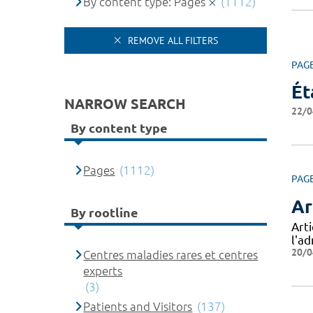
By content type: Pages
(1112)
REMOVE ALL FILTERS
PAG
Ét
NARROW SEARCH
22/0
By content type
Pages
(1112)
PAG
Ar
By rootline
Art
l'a
20/0
Centres maladies rares et centres
experts
(3)
Patients and Visitors
(137)