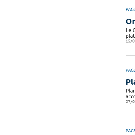
PAG
O
Le 
pla
15/0
PAG
Pl
Pla
acc
27/0
PAG