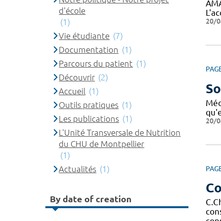
AMA
d'école
L'a
20/0
(1)
Vie étudiante
(7)
Documentation
(1)
Parcours du patient
(1)
PAG
Découvrir
(2)
So
Accueil
(1)
Méd
Outils pratiques
(1)
qu'e
Les publications
(1)
20/0
L'Unité Transversale de Nutrition
du CHU de Montpellier
(1)
Actualités
(1)
PAG
Co
By date of creation
C.C
con
con