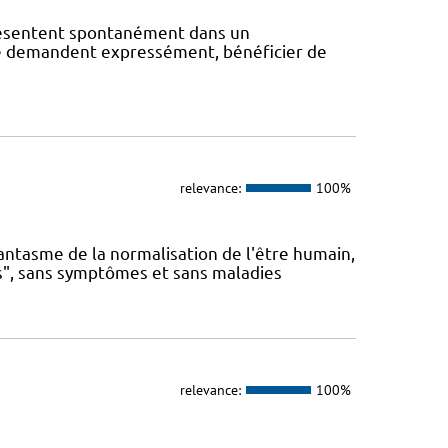
présentent spontanément dans un
s le demandent expressément, bénéficier de
relevance:
100%
antasme de la normalisation de l'être humain,
s", sans symptômes et sans maladies
relevance:
100%