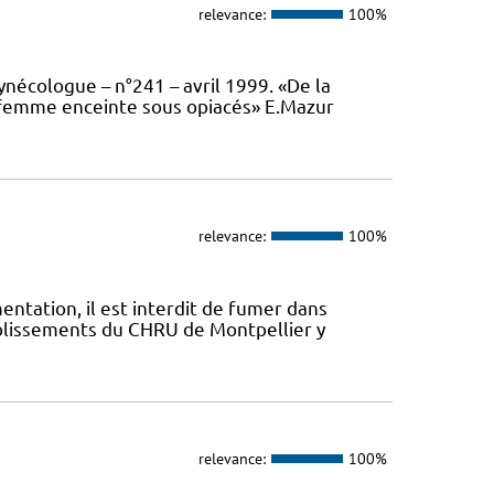
relevance:
100%
ynécologue – n°241 – avril 1999. «De la
a femme enceinte sous opiacés» E.Mazur
relevance:
100%
mentation, il est interdit de fumer dans
ablissements du CHRU de Montpellier y
relevance:
100%