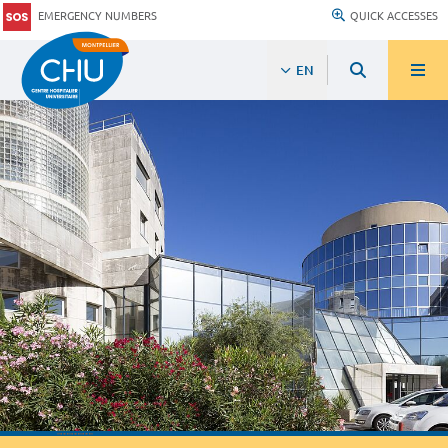
EMERGENCY NUMBERS
QUICK ACCESSES
EN