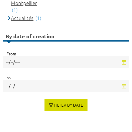
Montpellier
(1)
Actualités
(1)
By date of creation
From
to
FILTER BY DATE