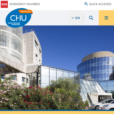
EMERGENCY NUMBERS
QUICK ACCESSES
EN