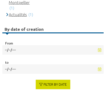
Montpellier
(1)
Actualités
(1)
By date of creation
From
to
FILTER BY DATE