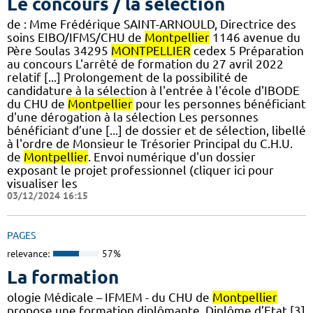
Le concours / la sélection
de : Mme Frédérique SAINT-ARNOULD, Directrice des
soins EIBO/IFMS/CHU de
Montpellier
1146 avenue du
Père Soulas 34295
MONTPELLIER
cedex 5 Préparation
au concours L'arrêté de formation du 27 avril 2022
relatif [...] Prolongement de la possibilité de
candidature à la sélection à l'entrée à l'école d'IBODE
du CHU de
Montpellier
pour les personnes bénéficiant
d'une dérogation à la sélection Les personnes
bénéficiant d’une [...] de dossier et de sélection, libellé
à l'ordre de Monsieur le Trésorier Principal du C.H.U.
de
Montpellier
. Envoi numérique d'un dossier
exposant le projet professionnel (cliquer ici pour
visualiser les
03/12/2024 16:15
PAGES
relevance:
57%
La formation
ologie Médicale – IFMEM - du CHU de
Montpellier
propose une formation diplômante, Diplôme d’Etat [3]