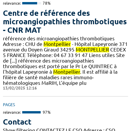
relevance:
78%
Centre de référence des
microangiopathies thrombotiques
- CNR MAT
référence des microangiopathies thrombotiques
Adresse : CHU de
Montpellier
- Hôpital Lapeyronie 371
avenue du Doyen Giraud 34295
MONTPELLIER
CEDEX
5 FRANCE Téléphone: 04 67 33 91 47 Liens utiles Site
de [...] référence des microangiopathies
thrombotiques est porté par le Pr Le QUINTREC à
l'hôpital Lapeyronie à
Montpellier
. Il est affilié à la
filière de santé maladies rares immuno-
hématologiques MaRIH, L'équipe plu
13/02/2025 12:16
PAGES
relevance:
97%
Contact
Show filtering CONTACTEZ LE CSO Adresse : CSO