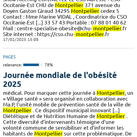
Occitanie-Est CHU de
Montpellier
371 avenue du
Doyen Gaston Giraud 34295
Montpellier
cedex 5
Contact : Mme Marine VIDAL , Coordinatrice du CSO
Occitanie-Est [...] 33 57 43 Portable : 07 88 01 40 62
Mail : centre-specialise-obesite@chu-
montpellier
.fr
Site internet : https://cso.chu-
montpellier
.fr
17/02/2025 15:08
PAGES
relevance:
78%
Journée mondiale de l'obésité
2025
médical. Pour marquer cette journée à
Montpellier
, un
« Village santé » sera organisé en collaboration avec
Ma.P, l’unité mobile de prévention santé de la ville de
Montpellier
. Ce dispositif municipal innovant [...]
Diététique et de Nutrition Humaine de
Montpellier
.
Cette diversité d’intervenants témoigne d’une
volonté commune de sensibiliser et d’informer les
habitants de
Montpellier
sur cette problématique. De