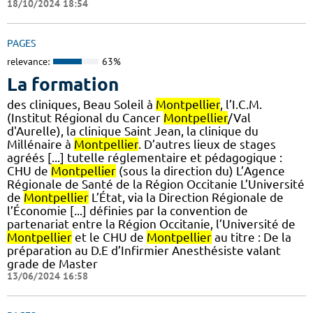
18/10/2024 18:54
PAGES
relevance:
63%
La formation
des cliniques, Beau Soleil à
Montpellier
, l’I.C.M.
(Institut Régional du Cancer
Montpellier
/Val
d'Aurelle), la clinique Saint Jean, la clinique du
Millénaire à
Montpellier
. D’autres lieux de stages
agréés [...] tutelle réglementaire et pédagogique :
CHU de
Montpellier
(sous la direction du) L’Agence
Régionale de Santé de la Région Occitanie L’Université
de
Montpellier
L’État, via la Direction Régionale de
l’Économie [...] définies par la convention de
partenariat entre la Région Occitanie, l’Université de
Montpellier
et le CHU de
Montpellier
au titre : De la
préparation au D.E d’Infirmier Anesthésiste valant
grade de Master
13/06/2024 16:58