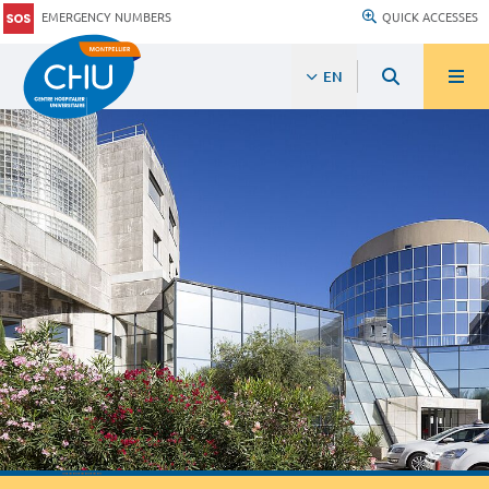
EMERGENCY NUMBERS
QUICK ACCESSES
EN