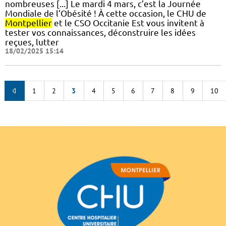
nombreuses [...] Le mardi 4 mars, c’est la Journée
Mondiale de l’Obésité ! À cette occasion, le CHU de
Montpellier
et le CSO Occitanie Est vous invitent à
tester vos connaissances, déconstruire les idées
reçues, lutter
18/02/2025 15:14
1
2
3
4
5
6
7
8
9
10