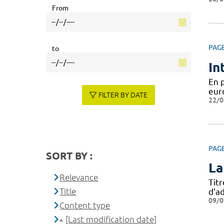
From
PAG
to
In
En 
eur
FILTER BY DATE
22/0
PAG
SORT BY :
La
Relevance
Tit
Title
d'ad
09/0
Content type
[Last modification date]