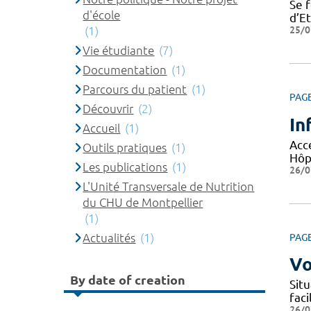
Se 
d'école
d’E
25/0
(1)
Vie étudiante
(7)
Documentation
(1)
Parcours du patient
(1)
PAG
Découvrir
(2)
In
Accueil
(1)
Accé
Outils pratiques
(1)
Hôpi
Les publications
(1)
26/0
L'Unité Transversale de Nutrition
du CHU de Montpellier
(1)
Actualités
(1)
PAG
Vo
By date of creation
Situ
fac
26/0