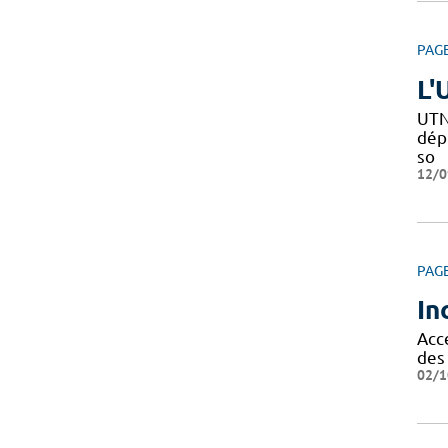
PAG
L'
UTN
dépi
so
12/0
PAG
In
Acc
des
02/1