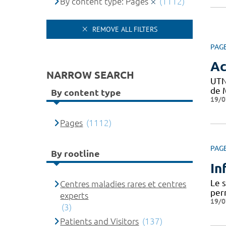
By content type: Pages
(1112)
REMOVE ALL FILTERS
PAG
Ac
NARROW SEARCH
UTN
de M
By content type
19/0
Pages
(1112)
PAG
By rootline
In
Le 
Centres maladies rares et centres
per
experts
19/0
(3)
Patients and Visitors
(137)