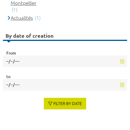
Montpellier
(1)
Actualités
(1)
By date of creation
From
to
FILTER BY DATE