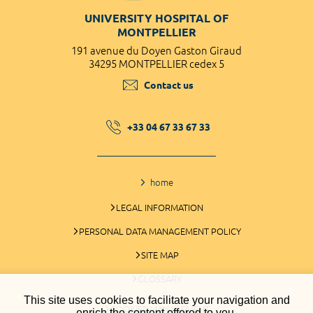
UNIVERSITY HOSPITAL OF
MONTPELLIER
191 avenue du Doyen Gaston Giraud
34295 MONTPELLIER cedex 5
Contact us
+33 04 67 33 67 33
home
LEGAL INFORMATION
PERSONAL DATA MANAGEMENT POLICY
SITE MAP
GLOSSARY
This site uses cookies to facilitate your navigation and
COOKIES MANAGEMENT
enrich the content offered to you.