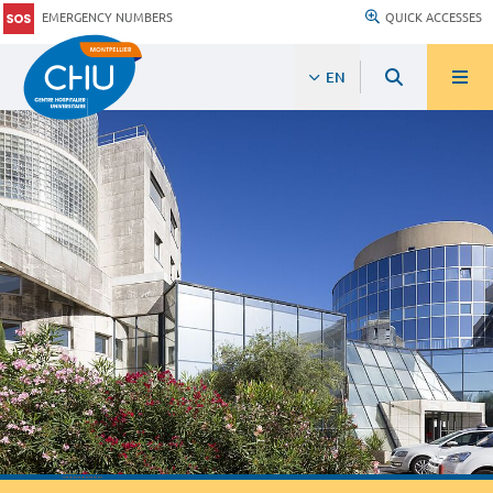
EMERGENCY NUMBERS
QUICK ACCESSES
EN