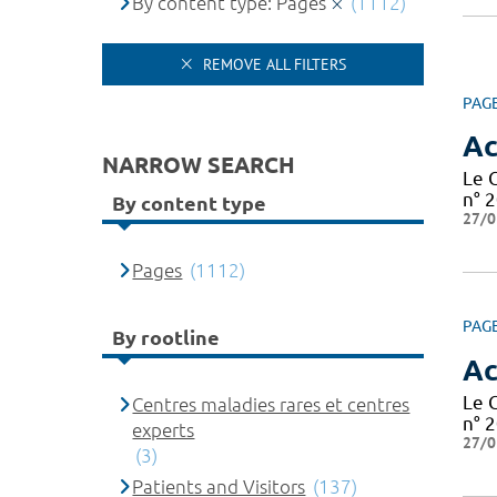
By content type: Pages
(1112)
REMOVE ALL FILTERS
PAG
Ac
NARROW SEARCH
Le 
n° 2
By content type
27/0
Pages
(1112)
PAG
By rootline
Ac
Le 
Centres maladies rares et centres
n° 2
experts
27/0
(3)
Patients and Visitors
(137)