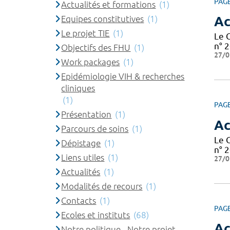
PAG
Actualités et formations
(1)
Equipes constitutives
(1)
Ac
Le projet TIE
(1)
Le 
n° 2
Objectifs des FHU
(1)
27/0
Work packages
(1)
Epidémiologie VIH & recherches
cliniques
(1)
PAG
Présentation
(1)
Ac
Parcours de soins
(1)
Le 
Dépistage
(1)
n° 2
Liens utiles
(1)
27/0
Actualités
(1)
Modalités de recours
(1)
Contacts
(1)
PAG
Ecoles et instituts
(68)
Ac
Notre politique - Notre projet