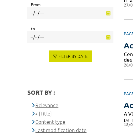
From
27/0
to
PAG
Ac
Cen
FILTER BY DATE
des 
26/0
SORT BY :
PAG
Ac
Relevance
[Title]
A VO
parc
Content type
18/0
Last modification date