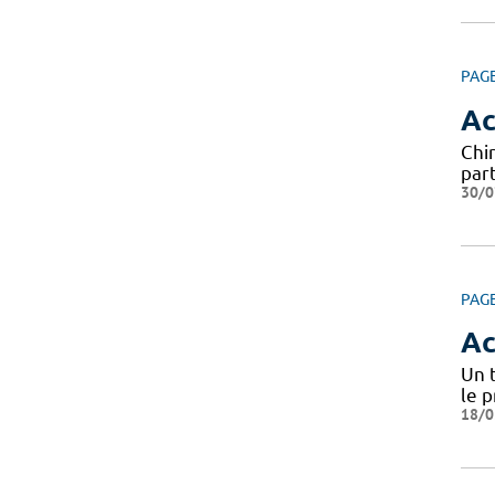
PAG
Ac
Chi
par
30/0
PAG
Ac
Un 
le 
18/0