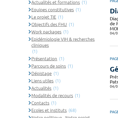
PAG
Actualités et formations
(1)
Equipes constitutives
(1)
Di
Le projet TIE
(1)
Dia
de 
Objectifs des FHU
(1)
MO
Work packages
(1)
04/0
Epidémiologie VIH & recherches
cliniques
(1)
Présentation
(1)
PAG
Parcours de soins
(1)
Gé
Dépistage
(1)
Pré
Liens utiles
(1)
Patr
04/0
Actualités
(1)
Modalités de recours
(1)
Contacts
(1)
Ecoles et instituts
(68)
PAG
Notre politique - Notre projet