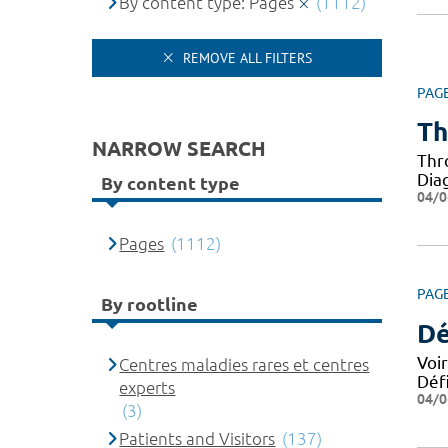
By content type: Pages
(1112)
REMOVE ALL FILTERS
PAG
Th
NARROW SEARCH
Thr
Dia
By content type
04/0
Pages
(1112)
PAG
By rootline
Dé
Voi
Centres maladies rares et centres
Déf
experts
04/0
(3)
Patients and Visitors
(137)