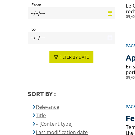
From
Le 
rech
09/0
to
PAG
Ap
FILTER BY DATE
En 
por
09/0
SORT BY :
Relevance
PAG
Title
Fe
[Content type]
Tem
Last modification date
the