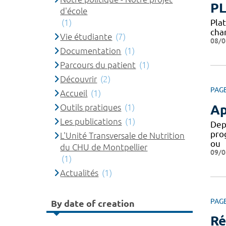
P
d'école
(1)
Pla
cha
Vie étudiante
(7)
08/0
Documentation
(1)
Parcours du patient
(1)
Découvrir
(2)
PAG
Accueil
(1)
Outils pratiques
(1)
Ap
Les publications
(1)
Dep
pro
L'Unité Transversale de Nutrition
ou
du CHU de Montpellier
09/0
(1)
Actualités
(1)
PAG
By date of creation
Ré