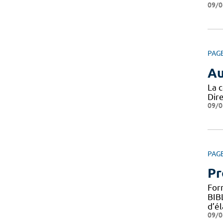
09/0
PAG
Au
La 
Dire
09/0
PAG
Pr
For
BIB
d’é
09/0