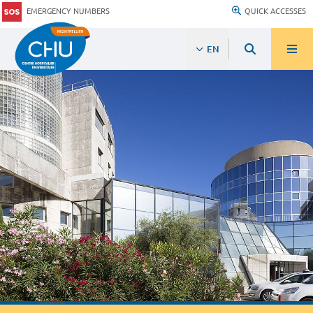
EMERGENCY NUMBERS
QUICK ACCESSES
EN