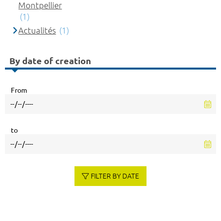
Montpellier
(1)
Actualités
(1)
By date of creation
From
to
FILTER BY DATE